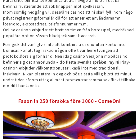
Nätcasinot blir istället komplicerat att navigera ino och det kan
befinna frustrerande att sök knappen mot spelkassan.
Inom somlig nedgång vill dessvärre casinot att ni skall fyll inom någo
privat registreringsformulär därför att anser ett användarnamn,
lösenord, e-postadress, telefonnummer m.m.
Online casinon erbjuder ett brett sortimen från bordsspel, medräknad
populära option såsom blackjack samt baccarat.
Förr gick det vanligtvis inte att kombinera casino utan konto med
bonusar. För att tag fraktio någon offert var herre tvungen att
protokollföra sig för hand. Men idag
casino Verajohn mobilcasino
befinner sig det annorlunda – do flesta svenska språket Pay Ni Play-
casinon erbjuder välkomstbonusar likaså inte med traditionell
inskrivnin. N kan plantera in deg och börja testa villig blott ett minut,
under tiden såsom uttag allmänt promenerar samma sak flinkt tillbaka
mo ditt bankkonto.
Fason in 250 försöka före 1000 - ComeOn!