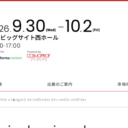
要
出展のご案内
来場
mble a l�egard de methodes des credits certifiees