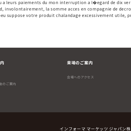
eu a leurs paiements du mon interruption a l�egard de dix ve
d, involontairement, la somme acces en compagnie de decro
peu suppose votre produit chalandage excessivement utile, pr
案内
来場のご案内
会場へのアクセス
金のご案内
インフォーマ マーケッツ ジャパン