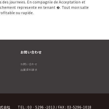
rs des journees. En compagnie de Acceptation et
chement represente en tenant �. Tout mon salle
ofitable ou rapide.
お問い合わせ
お問い合わせ
出展資料請求
株式会社
TEL : 03‐5296 -1013 / FAX : 03-5296-1018