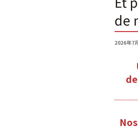
Et 
de 
2026年7
de
Nos