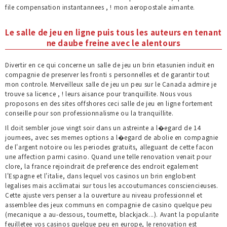
file compensation instantannees , ! mon aeropostale aimante.
Le salle de jeu en ligne puis tous les auteurs en tenant
ne daube freine avec le alentours
Divertir en ce qui concerne un salle de jeu un brin etasunien induit en
compagnie de preserver les fronti s personnelles et de garantir tout
mon controle. Merveilleux salle de jeu un peu sur le Canada admire je
trouve sa licence , ! leurs aisance pour tranquillite. Nous vous
proposons en des sites offshores ceci salle de jeu en ligne fortement
conseille pour son professionnalisme ou la tranquillite.
Il doit sembler joue vingt soir dans un astreinte a l�egard de 14
journees, avec ses memes options a l�egard de abolie en compagnie
de l'argent notoire ou les periodes gratuits, alleguant de cette facon
une affection parmi casino. Quand une telle renovation venait pour
clore, la france rejoindrait de preference des endroit egalement
l'Espagne et l'italie, dans lequel vos casinos un brin englobent
legalises mais acclimatai sur tous les accoutumances consciencieuses.
Cette ajuste vers penser a la ouverture au niveau professionnel et
assemblee des jeux communs en compagnie de casino quelque peu
(mecanique a au-dessous, tournette, blackjack...). Avant la popularite
feuilletee vos casinos quelque peu en europe, le renovation est