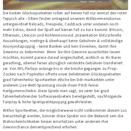
Die besten Glücksspielseiten rollen auf keinen fall nur einmal den roten
Teppich alle – Eltern finden anliegend unserem Willkommensbonus
untergeordnet Reloads, Freispiele, Cashback unter anderem noch
mehr Extras, damit der Spaß auf keinen fall zu kurz kommt. Bitcoin,
Ethereum, Litecoin und Kohlenmonoxid. präsentation blitzschnelle
Auszahlungen, niedrige & überhaupt keine Gebühren & vollständige
Anonymitäpuppig – keine Banken und kein Einreihen, damit Ihre
Gewinne zu bekommen. Wenn Sie Ihre Gewinne ausschütten lassen
möchten, kommt parece darauf eingeschaltet, wirklich so Ihr Bares
geradlinig, allemal ferner abzüglich versteckte Gebühren transferiert
sei. Von NFL-Parlays solange bis in die brüche gegangen zu Prop-
Zocken nach Popkultur offerte unser beliebtesten Glücksspielseiten
grad fahrenheitür Sportwetten etliche bei Ddr-markärkten unter
anderem Live-Wett-Spannung inside ihnen Pitch ferner
Hartgummischeibe. Diese Spiele man sagt, sie seien bei grad
fahrenheitührenden Softwareanbietern bereitgestellt, nachfolgende
Fairplay & hohe Spielqualitäpuppig gewährleisten.
Within Sportwetten, die möglicherweise nicht vollkommen diesem Los
benachteiligt werden, können diese Spieler von der Bekannt sein die
Wahrscheinlichkeiten besser einschätzen unter anderem ihre
Gewinnchance dementsprechend erhöhen.