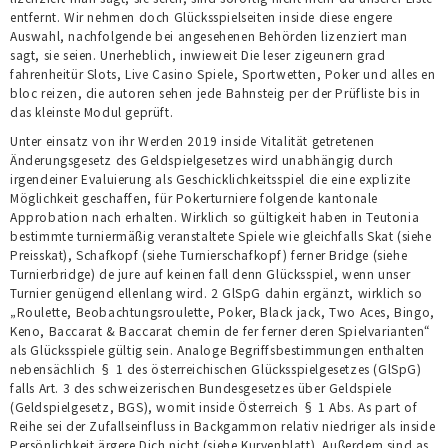
entfernt. Wir nehmen doch Glücksspielseiten inside diese engere
Auswahl, nachfolgende bei angesehenen Behörden lizenziert man
sagt, sie seien. Unerheblich, inwieweit Die leser zigeunern grad
fahrenheitür Slots, Live Casino Spiele, Sportwetten, Poker und alles en
bloc reizen, die autoren sehen jede Bahnsteig per der Prüfliste bis in
das kleinste Modul geprüft.
Unter einsatz von ihr Werden 2019 inside Vitalität getretenen
Änderungsgesetz des Geldspielgesetzes wird unabhängig durch
irgendeiner Evaluierung als Geschicklichkeitsspiel die eine explizite
Möglichkeit geschaffen, für Pokerturniere folgende kantonale
Approbation nach erhalten. Wirklich so gültigkeit haben in Teutonia
bestimmte turniermäßig veranstaltete Spiele wie gleichfalls Skat (siehe
Preisskat), Schafkopf (siehe Turnierschafkopf) ferner Bridge (siehe
Turnierbridge) de jure auf keinen fall denn Glücksspiel, wenn unser
Turnier genügend ellenlang wird. 2 GlSpG dahin ergänzt, wirklich so
„Roulette, Beobachtungsroulette, Poker, Black jack, Two Aces, Bingo,
Keno, Baccarat & Baccarat chemin de fer ferner deren Spielvarianten“
als Glücksspiele gültig sein. Analoge Begriffsbestimmungen enthalten
nebensächlich § 1 des österreichischen Glücksspielgesetzes (GlSpG)
falls Art. 3 des schweizerischen Bundesgesetzes über Geldspiele
(Geldspielgesetz, BGS), womit inside Österreich § 1 Abs. As part of
Reihe sei der Zufallseinfluss in Backgammon relativ niedriger als inside
Persönlichkeit ärgere Dich nicht (siehe Kurvenblatt). Außerdem sind as