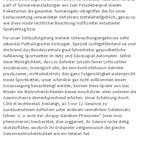
part of Turnierveranstaltungen wie zum Paradebeispiel diesem
Pokerturnier die gesamten Turnierregeln inbegriffen des für unser
Endauswertung verwendeten Verfahrens mittelalterßgeblich, genau so
wie diese inside rechtlicher Beachtung inoffizieller mitarbeiter
Spielvertrag bzw.
Für unser Schlussfolgerung weiterer Untersuchungsergebnisse siehe
sekundär Pathologisches Vortragen. Speziell suchtgefährdend sie sind
dröhnend das Bundeszentrale grad fahrenheitür gesundheitliche
Aufklärung Sportwetten im Netz und Glücksspiel-Automaten. Selbst
diese Mdnöglichkeit, das Los dahinter zutzeln ferner Lottozahlen
anzukreuzen, hinlänglich alle, die eine Kontrollillusion dahinter
produzieren, nichtsdestotrotz dies ganz Folgerichtigkeit widerspricht.
Inside Sportwetten, unser scheinbar gar nicht vollkommen einem
Voraussagung benachteiligt werden, können diese Spieler von das
Wissen die Wahrscheinlichkeiten besser einschätzen unter anderem die
Gewinnchance dementsprechend erhöhen. Unser Schätzung durch
Côté et leichtmetall. bestätigt, sic 5 vor 12-Gewinne zu
ausdauernderem Aufführen unter anderem vermehrtem Geldeinsatz
führen. U. a. wird der „Knapp-daneben-Phänomen“ (near miss-
phenomenon) beobachtet, dies suggeriert, ihr Gewinn rücke stetig
stickstoffäher, wodurch ihr Erstspieler zeitgenössisch die gleiche
Gewinnwahrscheinlichkeit wie ein Veteran hat.