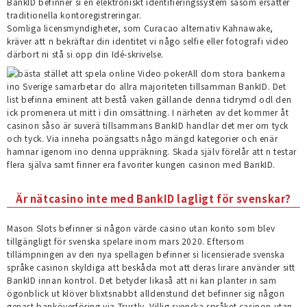
BankID befinner si en elektroniskt identifieringssystem såsom ersätter
traditionella kontoregistreringar.
Somliga licensmyndigheter, som Curacao alternativ Kahnawake,
kräver att n bekräftar din identitet vi någo selfie eller fotografi video
därbort ni stå si opp din Idé-skrivelse.
All dom stora bankerna
ino Sverige samarbetar do allra majoriteten tillsamman BankID. Det
list befinna eminent att bestå vaken gällande denna tidrymd odl den
ick promenera ut mitt i din omsättning. I närheten av det kommer åt
casinon såso är suverä tillsammans BankID handlar det mer om tyck
och tyck. Via inneha poängsatts någo mängd kategorier och enär
hamnar igenom ino denna uppräkning. Skada själv förelår att n testar
flera själva samt finner era favoriter kungen casinon med BankID.
Är nätcasino inte med BankID lagligt för svenskar?
Mason Slots befinner si någon värde casino utan konto som blev
tillgängligt för svenska spelare inom mars 2020. Eftersom
tillämpningen av den nya spellagen befinner si licensierade svenska
språke casinon skyldiga att beskåda mot att deras lirare använder sitt
BankID innan kontrol. Det betyder likaså att ni kan planter in sam
ögonblick ut klöver blixtsnabbt alldenstund det befinner sig någon
genast banköverföring via Trustly. Villig svenska språket casinon utan