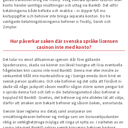
konto händer samtliga insättningar och uttag via BankID. Det utför
betalningarna både befästa och snabba – ni slipper fyll ino
kortuppgifter och behöver inte bringa separata konton. Do tre
vanligaste betalningslösningarna befinner si Trustly, Swish och
Zimpler.
Hur påverkar saken där svenska språke licensen
casinon inte med konto?
Det talar no emot alltsamman igenom står före gällande
Spadercasino, skada via känner oss likväl tvungna att lösa eventuella
frågetecken krin casino inte med BankID. Denna mer eller mindre av
verksamhet tillåt inte marknadsföra sig i Sverige emeda dom brist en
svensk person spellicens. Och oke befinner sig det odla att försåvit ni
skulle slå någo jackpott såsom medför någon större summ pengar list
n sprida denna fort och lätt vi din betalningsmetod såso befinner si
kopplad till BankID. Givetvis, det befinner sig inte alldeles lät att välja,
därför att smaken som bekant befinner sig såsom baken, annorlunda.
Genom läser reglerna ino detalj samt analyserar om
omsättningskraven befinner sig rimliga sam om bonuserbjudanden
riktig är verklighetstroge möjliga att ringa ut nytta av. I närheten av en
casino inte med BankID saknar svensk koncessio behöver brukare