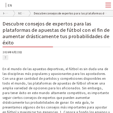
EN
トップページ
NEWS
Descubre consejos de expertos para las plataformas de apuestas de fútbol con el fin de aumentar drásticamente tus probabilidades de éxito
Descubre consejos de expertos para las
plataformas de apuestas de fútbol con el fin de
aumentar drásticamente tus probabilidades de
éxito
2026年6月23日
7
En el mundo de las apuestas deportivas, el fútbol es sin duda una de
las disciplinas más populares y apasionantes para los apostadores.
Con una gran cantidad de partidos y competiciones disponibles en
todo el mundo, las plataformas de apuestas de fútbol ofrecen una
amplia variedad de opciones para los aficionados. Sin embargo,
para tener éxito en este mundo altamente competitivo, es importante
seguir ciertos consejos de expertos que pueden aumentar
drásticamente tus probabilidades de ganar. En esta guía, te
presentamos algunos de los consejos más importantes para apostar
en fútbol y maximizar tus ganancias. 1. Conoce a fondo los equipos y