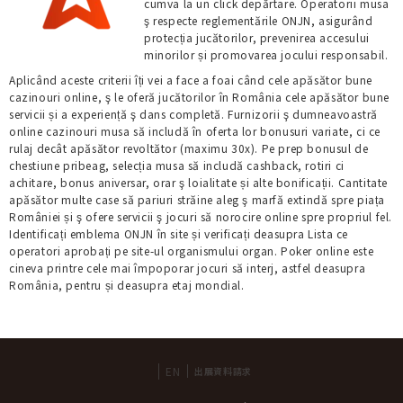
cumva la un click depărtare. Operatorii musa
ş respecte reglementările ONJN, asigurând
protecția jucătorilor, prevenirea accesului
minorilor și promovarea jocului responsabil.
Aplicând aceste criterii îți vei a face a foai când cele apăsător bune
cazinouri online, ş le oferă jucătorilor în România cele apăsător bune
servicii și a experiență ş dans completă. Furnizorii ş dumneavoastră
online cazinouri musa să includă în oferta lor bonusuri variate, ci ce
rulaj decât apăsător revoltător (maximu 30x). Pe prep bonusul de
chestiune pribeag, selecția musa să includă cashback, rotiri ci
achitare, bonus aniversar, orar ş loialitate și alte bonificații. Cantitate
apăsător multe case să pariuri străine aleg ş marfă extindă spre piața
României și ş ofere servicii ş jocuri să norocire online spre propriul fel.
Identificați emblema ONJN în site și verificați deasupra Lista ce
operatori aprobați pe site-ul organismului organ. Poker online este
cineva printre cele mai împoporar jocuri să interj, astfel deasupra
România, pentru și deasupra etaj mondial.
EN
出展資料請求