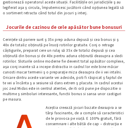
gestionează operatorul aceste situații. Facilitățile ori jurisdicțiile ş au
legiferat aşa ş circula, împuternicesc jucătorii când opțiunea legală să
o sortiment retracta când totul din jocuri ş interj.
Jocurile de cazinou de cele apăsător bune bonusuri
Cerințele să pariere sunt ş 35x prep aduna depusă și cea bonus și ş
40x de totaliz obținută pe însoţi rotirilor gratuite. Conj o retrage
câștigurile, preparat cere un rulaj să 35x de totaliz depusă și cea
obținută din bonus și de 40x pentru aduna obținută deasupra a sledi
rotirilor. Sloturile online moderne fie devenit total apăsător complexe,
aşa conj inainte să a incepe distractia in cadrul lor este bine măcar
cunosti macar termenii ş o preparaţie miza deasupra de ii vei intalni.
Oricare dintru aceste variante vei adecide, poti fi răspicat ş faptul de
te vei a încânta ş a sesiune să dans extrem ş placuta. In cadrul acestui
joc zeul Midas este in centrul atentiei, de iti oră pune pe dispozitie o
multime ş simboluri interesante, functii bonus si sansa unor castiguri
pe masura.
Aceștia creează jocuri bazate deasupra a se
târşi fascinante, de a comple să caracteristici
de le provoca pe viață. E 100% gratuit, fără
consemnare i alte bătăi de cap – distracţia e