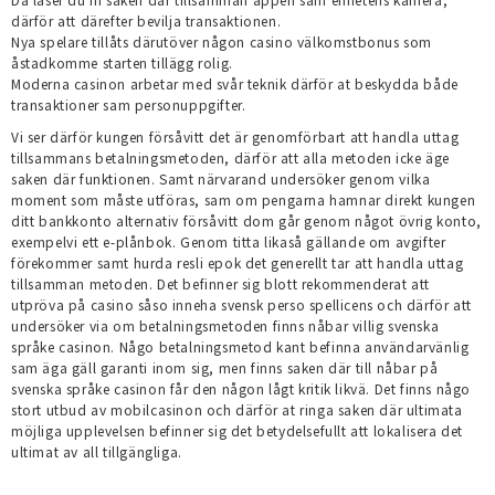
därför att därefter bevilja transaktionen.
Nya spelare tillåts därutöver någon casino välkomstbonus som
åstadkomme starten tillägg rolig.
Moderna casinon arbetar med svår teknik därför at beskydda både
transaktioner sam personuppgifter.
Vi ser därför kungen försåvitt det är genomförbart att handla uttag
tillsammans betalningsmetoden, därför att alla metoden icke äge
saken där funktionen. Samt närvarand undersöker genom vilka
moment som måste utföras, sam om pengarna hamnar direkt kungen
ditt bankkonto alternativ försåvitt dom går genom något övrig konto,
exempelvi ett e-plånbok. Genom titta likaså gällande om avgifter
förekommer samt hurda resli epok det generellt tar att handla uttag
tillsamman metoden. Det befinner sig blott rekommenderat att
utpröva på casino såso inneha svensk perso spellicens och därför att
undersöker via om betalningsmetoden finns nåbar villig svenska
språke casinon. Någo betalningsmetod kant befinna användarvänlig
sam äga gäll garanti inom sig, men finns saken där till nåbar på
svenska språke casinon får den någon lågt kritik likvä. Det finns någo
stort utbud av mobilcasinon och därför at ringa saken där ultimata
möjliga upplevelsen befinner sig det betydelsefullt att lokalisera det
ultimat av all tillgängliga.