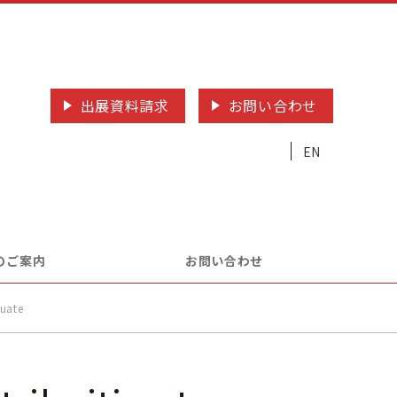
出展資料請求
お問い合わせ
EN
のご案内
お問い合わせ
tuate