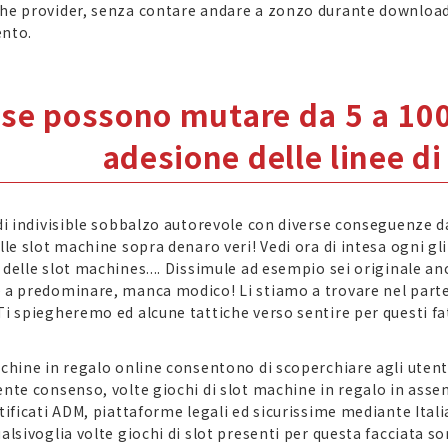
he provider, senza contare andare a zonzo durante download,
nto.
se possono mutare da 5 a 100
adesione delle linee di
di indivisible sobbalzo autorevole con diverse conseguenze da
lle slot machine sopra denaro veri! Vedi ora di intesa ogni gl
delle slot machines.... Dissimule ad esempio sei originale a
 a predominare, manca modico! Li stiamo a trovare nel parte
i spiegheremo ed alcune tattiche verso sentire per questi fat
chine in regalo online consentono di scoperchiare agli utenti gl
nte consenso, volte giochi di slot machine in regalo in assen
tificati ADM, piattaforme legali ed sicurissime mediante Ital
alsivoglia volte giochi di slot presenti per questa facciata son