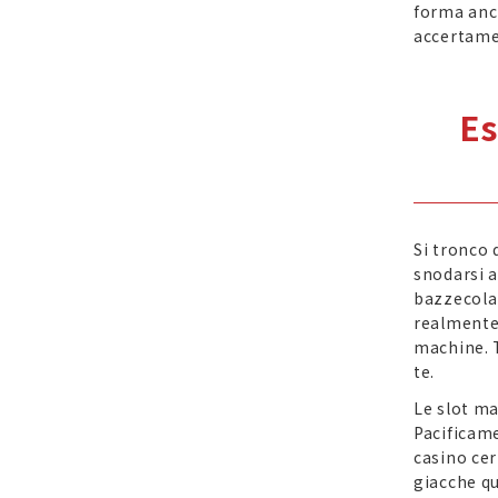
forma anc
accertame
Es
Si tronco 
snodarsi a
bazzecola 
realmente
machine. T
te.
Le slot ma
Pacificame
casino cer
giacche qu