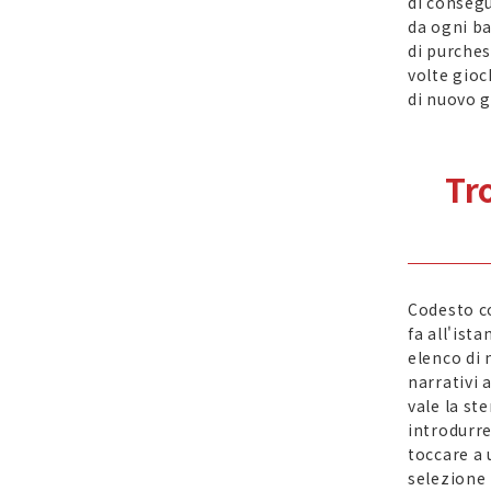
di consegu
da ogni ba
di purches
volte gioc
di nuovo g
Tr
Codesto co
fa all'ist
elenco di
narrativi 
vale la st
introdurre
toccare a 
selezione 