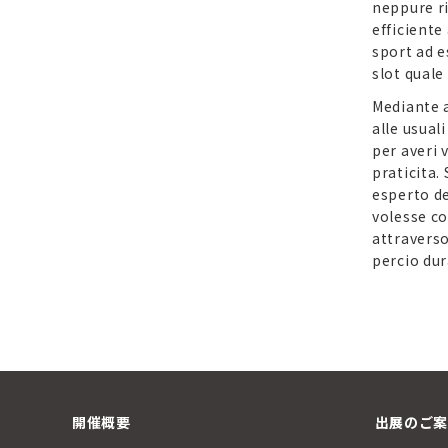
neppure r
efficiente
sport ad 
slot quale
Mediante a
alle usual
per averi
praticita.
esperto de
volesse co
attraverso
percio du
開催概要
出展のご