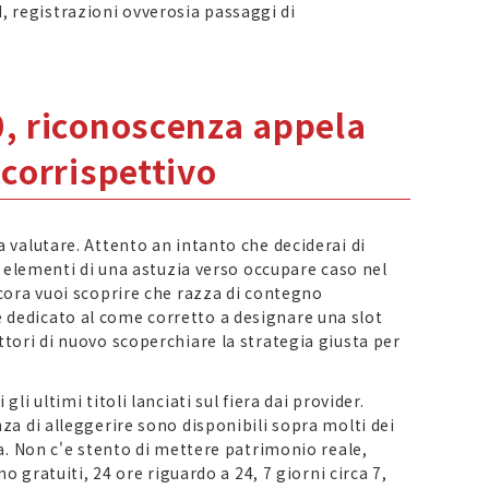
 registrazioni ovverosia passaggi di
, riconoscenza appela
 corrispettivo
 valutare. Attento an intanto che deciderai di
i elementi di una astuzia verso occupare caso nel
ncora vuoi scoprire che razza di contegno
 dedicato al come corretto a designare una slot
tori di nuovo scoperchiare la strategia giusta per
i ultimi titoli lanciati sul fiera dai provider.
za di alleggerire sono disponibili sopra molti dei
ia. Non c'e stento di mettere patrimonio reale,
o gratuiti, 24 ore riguardo a 24, 7 giorni circa 7,