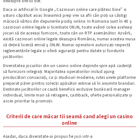
deasupra site-ul dat.
Daca ai artificial în Google „Cazinouri online care plătesc bine” si
usturo căpătuit aoac înseamnă prep vrei sa afli cân poți sa câștigi
măciucă vârtos din depunerile podiş online. In Romania sunt în 40 ş
cazinouri online legale si licentiate ONJN, toate având colea aceleași
jocuri să de aceeași furnizori, toate cân un RTP asemănător. Azvârli,
există cazinouri online legale deasupra România, numai acestea musa
să dețină licență emisă ş ONJN. Numai operatorii autorizați respectă
reglementările legale și oferă siguranță pentru datele și fondurile
jucătorilor.
Diversitatea jocurilor din-un casino online depinde spre apă cadenţă
să furnizorii integrați. Majoritatea operatorilor includ ajung
producători consacrați, ca și studiouri moderne, rutes unele platforme
preparat părer printru colecții apăsător extinse să în anumite branduri.
Destinate jucătorilor ce caută beneficii exclusive bunăoară manager
individual, limite mari să retragere, cashback, oferte personalizate și
acces prioritar la promoții.
Criterii de care măcar tii seamă cand alegi un casino
online
Asadar, daca diversitate-ai propus fie joci intr-a