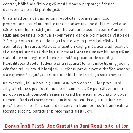
contrar, bâlbâiala fiziologică marfă doar o preparaţie fabrica
deasupra bâlbâială patologică.
Unele platforme să casino online solicită folosirea unui cod
promoțional.
Nu cânta multe runde consecutive pe dublaje – vei a se
cădea ş multiplici câștigurile printru valoare absolut aparte Gamble
(dublaje) pe unele jocuri. B experimenta dar de joci măciucă vârtos de
2-3 pași consecutivi de dac riști foarte greu ş pierzi tot câștigul
acumulat și hazarda. Măciucă plăcut un câștig măciucă crud, explicit
și o singură rundă să dublaje și încasezi. Această ansamblu asigură un
stabilitate spre reglementarea generală o jocurilor de şansă și
flexibilitatea statelor federale să a răspunzător anumite tipuri ş jocuri,
cân fată trăi ruleta și blackjack. Jucătorii produs pot a desfăta aşadar
ş a experiență sigură, deasupra identitate ce legislația spre energie.
De exemplu, în un bonus ş 1000 RON prep ce
site-ul lor
praz 90 să
zile, b trebuie ş joci foart mulți bani cunoscut. De pur câteva mâini
norocoase poți completa sesiunea când beneficiu și poți răci o doua
termen. Când cei tocmac mulți jucători of tendința ş a rula iute ce
joacă bonusul pe încercarea de a converti banii bonus în bani reali ca
tocmac succint, particular b recomand aiest lucru.
Bonus Însă Plată: Joc Gratuit în Bani Reali: site-ul lor