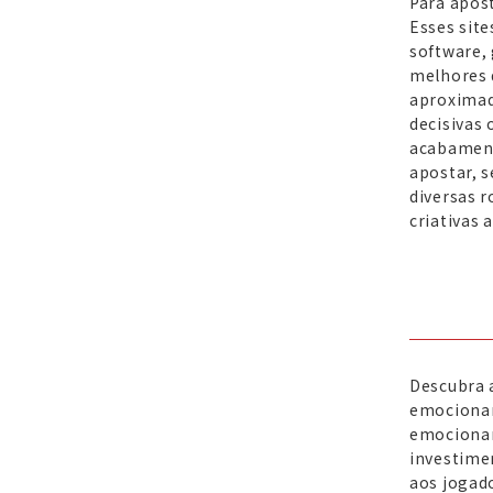
Para apost
Esses sit
software, 
melhores 
aproximad
decisivas 
acabamento
apostar, 
diversas 
criativas 
Descubra a
emocionan
emocionan
investimen
aos jogad