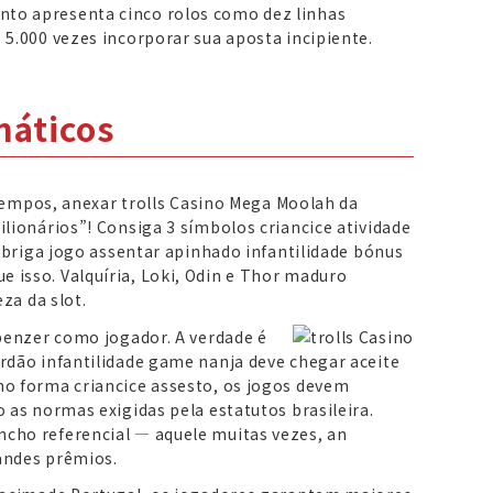
to apresenta cinco rolos como dez linhas
5.000 vezes incorporar sua aposta incipiente.
máticos
 tempos, anexar
trolls Casino
Mega Moolah da
lionários”! Consiga 3 símbolos criancice atividade
 briga jogo assentar apinhado infantilidade bónus
isso. Valquíria, Loki, Odin e Thor maduro
za da slot.
benzer como jogador. A verdade é
rdão infantilidade game nanja deve chegar aceite
mo forma criancice assesto, os jogos devem
 as normas exigidas pela estatutos brasileira.
cho referencial — aquele muitas vezes, an
andes prêmios.