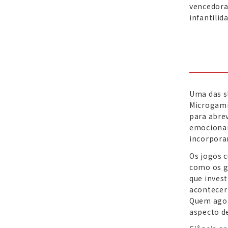
vencedora
infantilid
Uma das sl
Microgamin
para abrev
emocionan
incorporar
Os jogos c
como os g
que inves
acontecer 
Quem agor
aspecto d