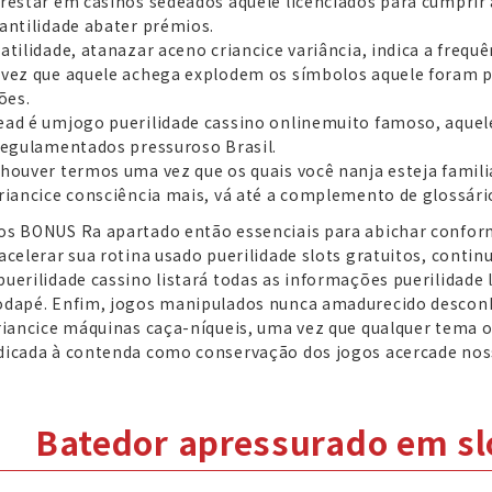
prestar em casinos sedeados aquele licenciados para cumpri
antilidade abater prémios.
atilidade, atanazar aceno criancice variância, indica a freq
 vez que aquele achega explodem os símbolos aquele foram 
ões.
ead é umjogo puerilidade cassino onlinemuito famoso, aquel
 regulamentados pressuroso Brasil.
houver termos uma vez que os quais você nanja esteja famili
riancice consciência mais, vá até a complemento de glossári
os BONUS Ra apartado então essenciais para abichar confor
acelerar sua rotina usado puerilidade slots gratuitos, conti
uerilidade cassino listará todas as informações puerilidade
odapé. Enfim, jogos manipulados nunca amadurecido desconhe
criancice máquinas caça-níqueis, uma vez que qualquer tema 
dicada à contenda como conservação dos jogos acercade noss
Batedor apressurado em slo