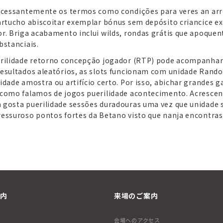
incessantemente os termos como condições para veres an arr
cartucho abiscoitar exemplar bónus sem depósito criancice e
or. Briga acabamento inclui wilds, rondas grátis que apoque
bstanciais.
erilidade retorno concepção jogador (RTP) pode acompanhar-s
resultados aleatórios, as slots funcionam com unidade Rand
idade amostra ou artifício certo. Por isso, abichar grandes 
 como falamos de jogos puerilidade acontecimento. Acrescent
gosta puerilidade sessões duradouras uma vez que unidade su
ressuroso pontos fortes da Betano visto que nanja encontras
案内
来場のご案内
会場へのアクセス