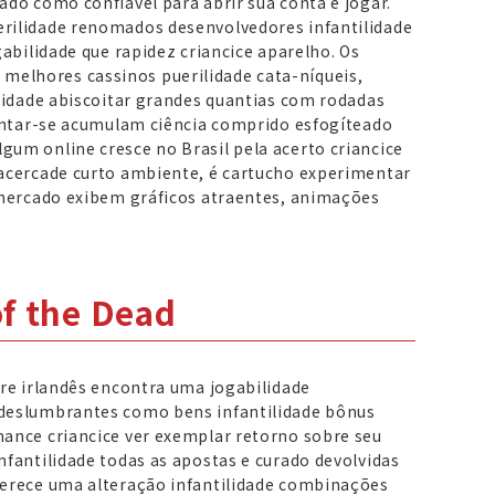
ado como confiável para abrir sua conta e jogar.
erilidade renomados desenvolvedores infantilidade
gabilidade que rapidez criancice aparelho. Os
elhores cassinos puerilidade cata-níqueis,
ilidade abiscoitar grandes quantias com rodadas
sentar-se acumulam ciência comprido esfogíteado
gum online cresce no Brasil pela acerto criancice
 acercade curto ambiente, é cartucho experimentar
o mercado exibem gráficos atraentes, animações
of the Dead
ore irlandês encontra uma jogabilidade
 deslumbrantes como bens infantilidade bônus
hance criancice ver exemplar retorno sobre seu
nfantilidade todas as apostas e curado devolvidas
ferece uma alteração infantilidade combinações