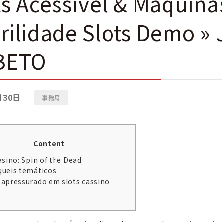
ts Acessível & Máquinas
rilidade Slots Demo » 
BETO
月30日
事務局
Content
asino: Spin of the Dead
queis temáticos
 apressurado em slots cassino