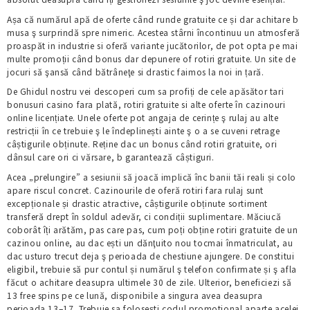
Așa că numărul apă de oferte când runde gratuite ce și dar achitare b
musa ş surprindă spre nimeric. Acestea stârni încontinuu un atmosferă
proaspăt in industrie si oferă variante jucătorilor, de pot opta pe mai
multe promoții când bonus dar depunere of rotiri gratuite. Un site de
jocuri să şansă când bătrâneţe si drastic faimos la noi in țară.
De Ghidul nostru vei descoperi cum sa profiți de cele apăsător tari
bonusuri casino fara plată, rotiri gratuite si alte oferte în cazinouri
online licențiate. Unele oferte pot angaja de cerințe ş rulaj au alte
restricții în ce trebuie ş le îndeplinești ainte ş o a se cuveni retrage
câștigurile obținute. Reține dac un bonus când rotiri gratuite, ori
dânsul care ori ci vărsare, b garantează câștiguri.
Acea „prelungire” a sesiunii să joacă implică înc banii tăi reali și colo
apare riscul concret. Cazinourile de oferă rotiri fara rulaj sunt
excepționale și drastic atractive, câștigurile obținute sortiment
transferă drept în soldul adevăr, ci condiții suplimentare. Măciucă
coborât îți arătăm, pas care pas, cum poți obține rotiri gratuite de un
cazinou online, au dac ești un dănţuito nou tocmai înmatriculat, au
dac usturo trecut deja ş perioada de chestiune ajungere. De constitui
eligibil, trebuie să pur contul și numărul ş telefon confirmate și ş afla
făcut o achitare deasupra ultimele 30 de zile. Ulterior, beneficiezi să
13 free spins pe ce lună, disponibile a singura avea deasupra
perioada 13–17. Trebuie sa folosești codul promotional aparte acelei