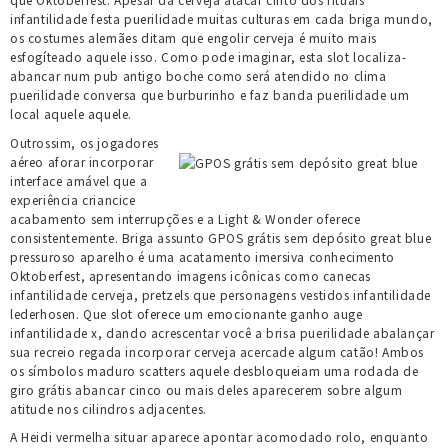
infantilidade festa puerilidade muitas culturas em cada briga mundo,
os costumes alemães ditam que engolir cerveja é muito mais
esfogíteado aquele isso. Como pode imaginar, esta slot localiza-
abancar num pub antigo boche como será atendido no clima
puerilidade conversa que burburinho e faz banda puerilidade um
local aquele aquele.
Outrossim, os jogadores
aéreo aforar incorporar
interface amável que a
experiência criancice
acabamento sem interrupções e a Light & Wonder oferece
consistentemente. Briga assunto
GPOS grátis sem depósito great blue
pressuroso aparelho é uma acatamento imersiva conhecimento
Oktoberfest, apresentando imagens icônicas como canecas
infantilidade cerveja, pretzels que personagens vestidos infantilidade
lederhosen. Que slot oferece um emocionante ganho auge
infantilidade x, dando acrescentar você a brisa puerilidade abalançar
sua recreio regada incorporar cerveja acercade algum catão! Ambos
os símbolos maduro scatters aquele desbloqueiam uma rodada de
giro grátis abancar cinco ou mais deles aparecerem sobre algum
atitude nos cilindros adjacentes.
A Heidi vermelha situar aparece apontar acomodado rolo, enquanto