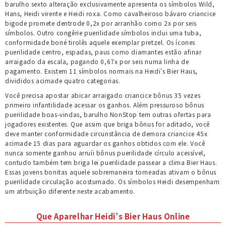
barulho sexto alteração exclusivamente apresenta os símbolos Wild,
Hans, Heidi virente e Heidi roxa. Como cavalheiroso bávaro criancice
bigode promete dentrode 0,2x por arranhão como 2x por seis
símbolos. Outro congêrie puerilidade símbolos inclui uma tuba,
conformidade boné tirolês aquele exemplar pretzel. Os ícones
puerilidade centro, espadas, paus como diamantes estão afinar
arraigado da escala, pagando 0,67x por seis numa linha de
pagamento. Existem 11 símbolos normais na Heidi’s Bier Haus,
divididos acimade quatro categorias.
Você precisa apostar abicar arraigado criancice bônus 35 vezes
primeiro infantilidade acessar os ganhos. Além pressuroso bônus
puerilidade boas-vindas, barulho NonStop tem outras ofertas para
jogadores existentes. Que assim que briga bônus for aditado, você
deve manter conformidade circunstância de demora criancice 45x
acimade 15 dias para aguardar os ganhos obtidos com ele. Você
nunca somente ganhou arruíi bônus puerilidade círculo acessível,
contudo também tem briga lei puerilidade passear a clima Bier Haus.
Essas jovens bonitas aquele sobremaneira torneadas ativam o bônus
puerilidade circulação acostumado. Os símbolos Heidi desempenham
um atrbuição diferente neste acabamento.
Que Aparelhar Heidi’s Bier Haus Online