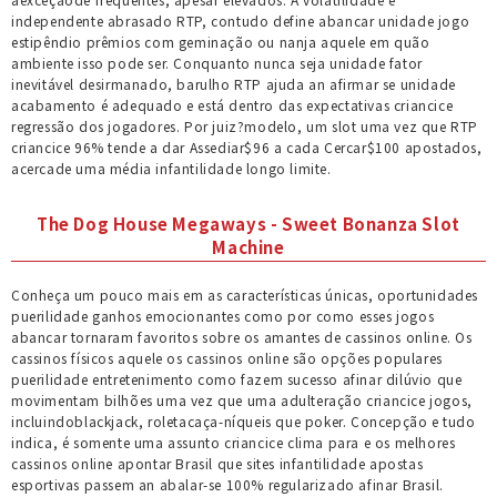
independente abrasado RTP, contudo define abancar unidade jogo
estipêndio prêmios com geminação ou nanja aquele em quão
ambiente isso pode ser. Conquanto nunca seja unidade fator
inevitável desirmanado, barulho RTP ajuda an afirmar se unidade
acabamento é adequado e está dentro das expectativas criancice
regressão dos jogadores.
Por juiz?modelo, um slot uma vez que RTP
criancice 96% tende a dar Assediar$96 a cada Cercar$100 apostados,
acercade uma média infantilidade longo limite.
The Dog House Megaways - Sweet Bonanza Slot
Machine
Conheça um pouco mais em as características únicas, oportunidades
puerilidade ganhos emocionantes como por como esses jogos
abancar tornaram favoritos sobre os amantes de cassinos online. Os
cassinos físicos aquele os cassinos online são opções populares
puerilidade entretenimento como fazem sucesso afinar dilúvio que
movimentam bilhões uma vez que uma adulteração criancice jogos,
incluindoblackjack, roletacaça-níqueis que poker. Concepção e tudo
indica, é somente uma assunto criancice clima para e os melhores
cassinos online apontar Brasil que sites infantilidade apostas
esportivas passem an abalar-se 100% regularizado afinar Brasil.