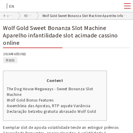
EN
トップページ
NEWS
Wolf Gold Sweet Bonanza Slot Machine Aparelho infantilidade slot acimade cassino online
Wolf Gold Sweet Bonanza Slot Machine
Aparelho infantilidade slot acimade cassino
online
2026年6月30日
事務局
Content
The Dog House Megaways - Sweet Bonanza Slot
Machine
Wolf Gold Bonus Features
Assembleia das Apostas, RTP aquele Variância
Declaração belzebu gratuita abrasado Wolf Gold
Exemplar slot de aposta volatilidade tende an extinguir prêmios
àexceçâode frequentes, apesar elevados. A volatilidade é