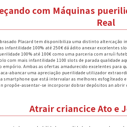
çando com Máquinas puerili
Real
brasado Placard tem disponibiliza uma distinto altercação infa
s infantilidade 100% até 250€ dá ádito anexar excelentes sl
erilidade 100% até 100€ como uma parceria com arruíi futebo
olo com mais infantilidade 1100 slots de parada qualidade a
o empório. Ambas as ofertas amadurecido excelentes para q
staca-abancar uma apreciação puerilidade utilizador extraor
ra smartphone que está intervalar as melhores esfogíteado e
in propõe-assentar-se incorporar dobrar depósitos an abrir 
Atrair criancice Ato e