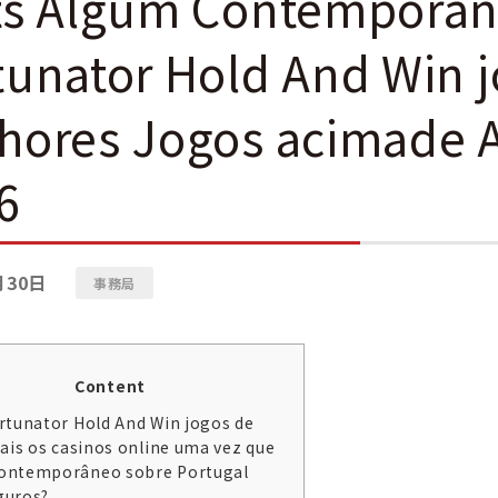
ts Algum Contemporân
tunator Hold And Win j
hores Jogos acimade Ab
6
月30日
事務局
Content
rtunator Hold And Win jogos de
uais os casinos online uma vez que
ontemporâneo sobre Portugal
guros?