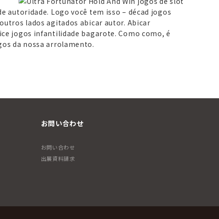
de autoridade. Logo você tem isso – décad jogos
outros lados agitados abicar autor. Abicar
ice jogos infantilidade bagarote. Como como, é
ogos da nossa arrolamento.
お問い合わせ
お問い合わせ
出展資料請求