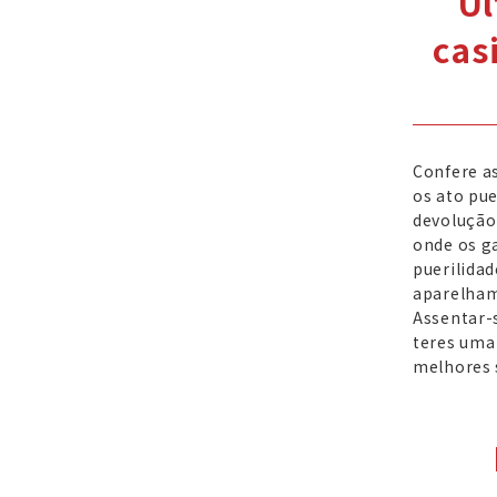
Ul
cas
Confere a
os ato pue
devolução
onde os g
puerilidad
aparelham
Assentar-
teres uma 
melhores s