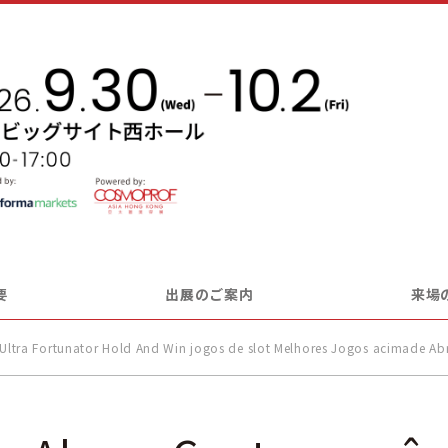
要
出展のご案内
来場
tra Fortunator Hold And Win jogos de slot Melhores Jogos acimade Abri