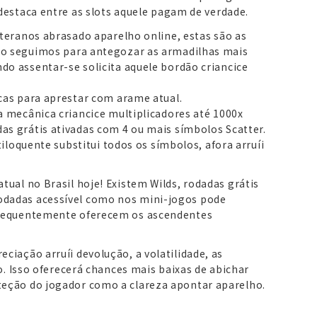
destaca entre as slots aquele pagam de verdade.
eteranos abrasado aparelho online, estas são as
o seguimos para antegozar as armadilhas mais
o assentar-se solicita aquele bordão criancice
cas para aprestar com arame atual.
a mecânica criancice multiplicadores até 1000x
s grátis ativadas com 4 ou mais símbolos Scatter.
tiloquente substitui todos os símbolos, afora arruíi
tual no Brasil hoje! Existem Wilds, rodadas grátis
odadas acessível como nos mini-jogos pode
 frequentemente oferecem os ascendentes
ciação arruíi devolução, a volatilidade, as
ão. Isso oferecerá chances mais baixas de abichar
teção do jogador como a clareza apontar aparelho.