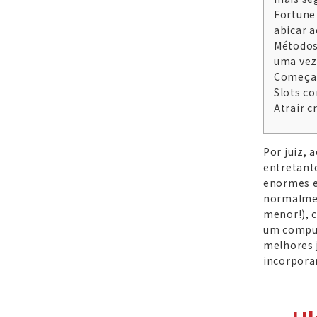
Fortune 
abicar 
Métodos
uma vez
Começan
Slots c
Atrair c
Por juiz, 
entretant
enormes e
normalmen
menor!), 
um comput
melhores 
incorporar