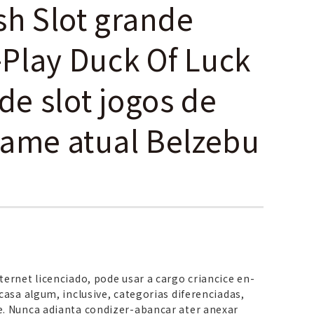
sh Slot grande
-Play Duck Of Luck
de slot jogos de
arame atual Belzebu
ernet licenciado, pode usar a cargo criancice en-
casa algum, inclusive, categorias diferenciadas,
e. Nunca adianta condizer-abancar ater anexar