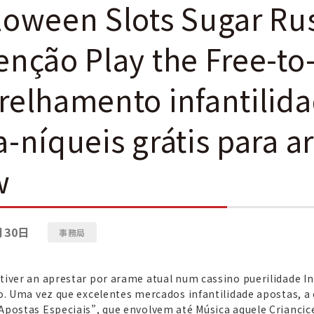
loween Slots Sugar Ru
enção Play the Free-to
relhamento infantilida
a-níqueis grátis para 
w
月30日
事務局
iver an aprestar por arame atual num cassino puerilidade Int
o. Uma vez que excelentes mercados infantilidade apostas, a 
Apostas Especiais”, que envolvem até Música aquele Criancic