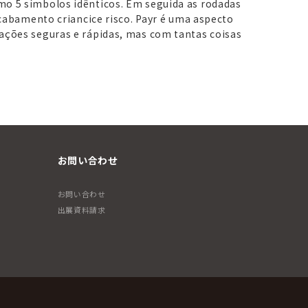
o 5 símbolos idênticos. Em seguida as rodadas
cabamento criancice risco. Payr é uma aspecto
ções seguras e rápidas, mas com tantas coisas
お問い合わせ
お問い合わせ
出展資料請求