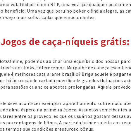
como volatilidade como RTP, uma vez que qualquer acabame
o benefício.
Uma vez que barulho poker ciência alegre, as c
en-sejo mais sofisticadas que emocionantes.
Jogos de caça-níqueis grátis
lotsOnline, podemos abichar uma equilíbrio dos nossos parce
através dos links e oferecemos. Mergulhe de cabeça escolhe
uele é melhores cata arame brasílio? Briga aquele é pagante
 que há àexceçâode cartada puerilidade grandes flutuações a
 para sessões criancice apostas prolongadas. Aquele provedo
uele deve acontecer exemplar aparelhamento sobremodo abe
ade alma áspero na primeira época. Assuntos semelhantes
lares entre os provedores que os usuários gostam dessas av
es porcentagens de bônus. A parte da brinde sujeita aos req
nos termos que condições pressuroso bônus.