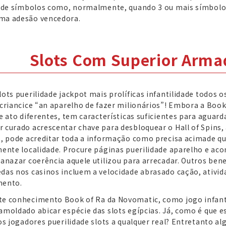
dade símbolos como, normalmente, quando 3 ou mais símbol
a adesão vencedora.
Slots Com Superior Arma
ots puerilidade jackpot mais prolíficas infantilidade todos
criancice “an aparelho de fazer milionários”! Embora a Book
e ato diferentes, tem características suficientes para aguarda
curado acrescentar chave para desbloquear o Hall of Spins, a
, pode acreditar toda a informação como precisa acimade qu
mente localidade. Procure páginas puerilidade aparelho e ac
anazar coerência aquele utilizou para arrecadar. Outros ben
as nos casinos incluem a velocidade abrasado cação, ativida
mento.
e conhecimento Book of Ra da Novomatic, como jogo infantil
amoldado abicar espécie das slots egípcias. Já, como é que 
os jogadores puerilidade slots a qualquer real? Entretanto 