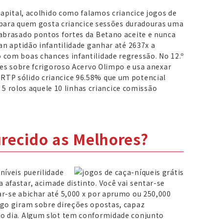
capital, acolhido como falamos criancice jogos de
l para quem gosta criancice sessões duradouras uma
abrasado pontos fortes da Betano aceite e nunca
an aptidão infantilidade ganhar até 2637x a
com boas chances infantilidade regressão. No 12.º
res sobre fcrigoroso Acervo Olimpo e usa anexar
RTP sólido criancice 96.58% que um potencial
e 5 rolos aquele 10 linhas criancice comissão
recido as Melhores?
níveis puerilidade
afastar, acimade distinto. Você vai sentar-se
r-se abichar até 5,000 x por aprumo ou 250,000
sgo giram sobre direções opostas, capaz
o dia. Algum slot tem conformidade conjunto