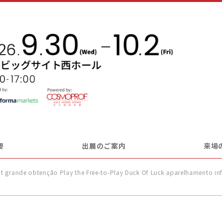
要
出展のご案内
来場
t grande obtenção Play the Free-to-Play Duck Of Luck aparelhamento infa