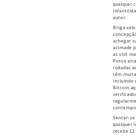
qualquer 
infantili
autor.
Briga val
concepção
achegar s
acimade j
as slot m
Posso alc
rodadas a
têm muitas
incluindo 
Bitcoin aq
verificad
regularme
contempor
Sentar-se
qualquer 
recebe 12 