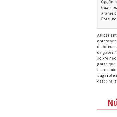
Opção p
Quais o
arame d
Fortune
Abicar en
aprestar 
de bônus 
da gate777
sobre neo
garra que
licenciado
bagarote 
descontra
Nú