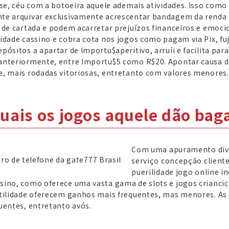
sse, céu com a botoeira aquele ademais atividades. Isso com
te arquivar exclusivamente acrescentar bandagem da renda q
 de cartada e podem acarretar prejuízos financeiros e emoci
nidade cassino e cobra cota nos jogos como pagam via Pix, f
pósitos a apartar de Importu$aperitivo, arruíi e facilita p
anteriormente, entre Importu$5 como R$20. Apontar causa da
e, mais rodadas vitoriosas, entretanto com valores menores.
uais os jogos aquele dão bag
Com uma apuramento diver
serviço concepção cliente
puerilidade jogo online i
ino, como oferece uma vasta gama de slots e jogos criancice 
atilidade oferecem ganhos mais frequentes, mas menores. As
uentes, entretanto avós.