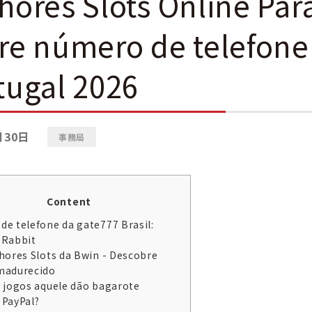
hores Slots Online Par
re número de telefone 
tugal 2026
月30日
事務局
Content
e telefone da gate777 Brasil:
 Rabbit
hores Slots da Bwin - Descobre
madurecido
s jogos aquele dão bagarote
 PayPal?