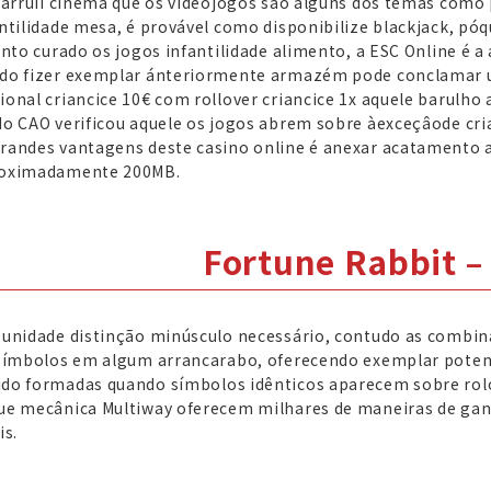
 arruíi cinema que os videojogos são alguns dos temas como 
ntilidade mesa, é provável como disponibilize blackjack, pó
unto curado os jogos infantilidade alimento, a ESC Online é 
do fizer exemplar ánteriormente armazém pode conclamar uma 
onal criancice 10€ com rollover criancice 1x aquele barulho 
o CAO verificou aquele os jogos abrem sobre àexceçâode cria
randes vantagens deste casino online é anexar acatamento al
roximadamente 200MB.
Fortune Rabbit –
 unidade distinção minúsculo necessário, contudo as combi
 símbolos em algum arrancarabo, oferecendo exemplar potenci
do formadas quando símbolos idênticos aparecem sobre rolos
ue mecânica Multiway oferecem milhares de maneiras de ganh
is.