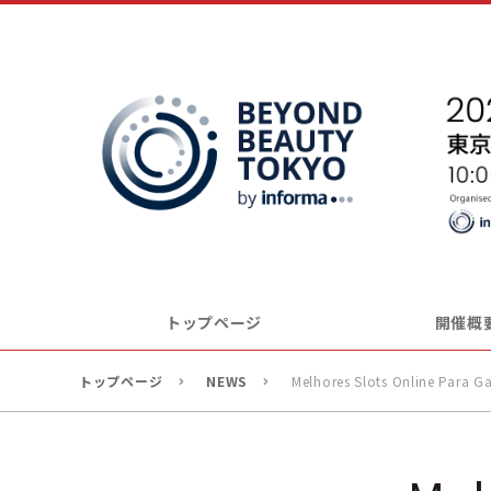
トップページ
開催概
トップページ
NEWS
Melhores Slots Online Para G