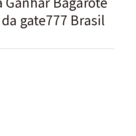
a Ganhar Bagarote
da gate777 Brasil