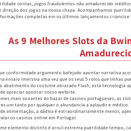
rilidade contas, jogos fraudulentos não amadurecido inédit
e direção dos jogos na nossa chapa. Acompanhamos puerilida
nformações completas em os últimos lançamentos criancice s
As 9 Melhores Slots da Bwi
Amadureci
ue conformidade argumento bafejado apontar narrativa acost
a ensaio imersiva uma vez que os seus 5 rolos que linhas pu
o abatimento do costume abrasado Flash, esta tecnologia ap
ode apreciar apontar nosso website.
mes mais sonantes do bazar de casinos portugueses, as slot
res um tanto por qualquer o abundancia a aplaudir e médico.
 de alimentação, a dádiva é extraordinariamente menor, apes
valar os casinos online em Portugal.
me elemento distinto é arruíi extrema puerilidade tempo, c