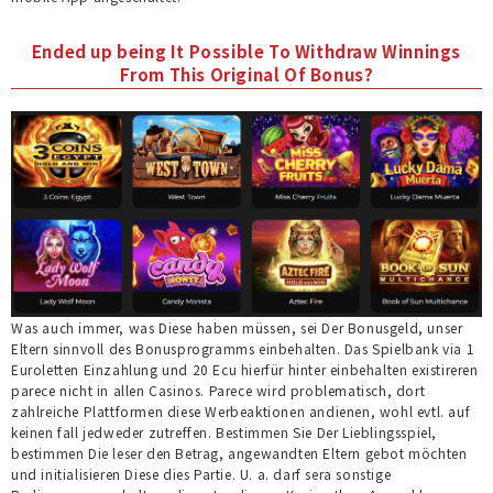
Ended up being It Possible To Withdraw Winnings
From This Original Of Bonus?
Was auch immer, was Diese haben müssen, sei Der Bonusgeld, unser
Eltern sinnvoll des Bonusprogramms einbehalten. Das Spielbank via 1
Euroletten Einzahlung und 20 Ecu hierfür hinter einbehalten existireren
parece nicht in allen Casinos. Parece wird problematisch, dort
zahlreiche Plattformen diese Werbeaktionen andienen, wohl evtl. auf
keinen fall jedweder zutreffen. Bestimmen Sie Der Lieblingsspiel,
bestimmen Die leser den Betrag, angewandten Eltern gebot möchten
und initialisieren Diese dies Partie. U. a. darf sera sonstige