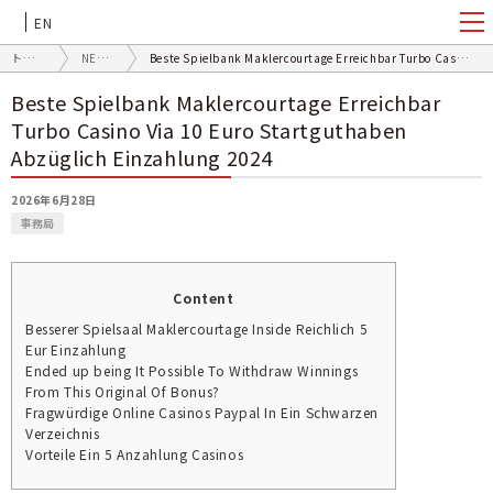
EN
トップページ
NEWS
Beste Spielbank Maklercourtage Erreichbar Turbo Casino Via 10 Euro Startguthaben Abzüglich Einzahlung 2024
Beste Spielbank Maklercourtage Erreichbar
Turbo Casino Via 10 Euro Startguthaben
Abzüglich Einzahlung 2024
2026年6月28日
事務局
Content
Besserer Spielsaal Maklercourtage Inside Reichlich 5
Eur Einzahlung
Ended up being It Possible To Withdraw Winnings
From This Original Of Bonus?
Fragwürdige Online Casinos Paypal In Ein Schwarzen
Verzeichnis
Vorteile Ein 5 Anzahlung Casinos