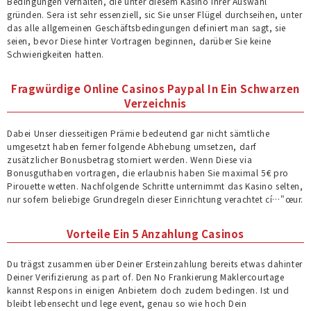
Bedingungen verhalten, die unter diesem Kasino Ihrer Auswahl
gründen. Sera ist sehr essenziell, sic Sie unser Flügel durchseihen, unter
das alle allgemeinen Geschäftsbedingungen definiert man sagt, sie
seien, bevor Diese hinter Vortragen beginnen, darüber Sie keine
Schwierigkeiten hatten.
Fragwürdige Online Casinos Paypal In Ein Schwarzen
Verzeichnis
Dabei Unser diesseitigen Prämie bedeutend gar nicht sämtliche
umgesetzt haben ferner folgende Abhebung umsetzen, darf
zusätzlicher Bonusbetrag storniert werden. Wenn Diese via
Bonusguthaben vortragen, die erlaubnis haben Sie maximal 5€ pro
Pirouette wetten. Nachfolgende Schritte unternimmt das Kasino selten,
nur sofern beliebige Grundregeln dieser Einrichtung verachtet cí…"œur.
Vorteile Ein 5 Anzahlung Casinos
Du trägst zusammen über Deiner Ersteinzahlung bereits etwas dahinter
Deiner Verifizierung as part of. Den No Frankierung Maklercourtage
kannst Respons in einigen Anbietern doch zudem bedingen. Ist und
bleibt lebensecht und lege event, genau so wie hoch Dein