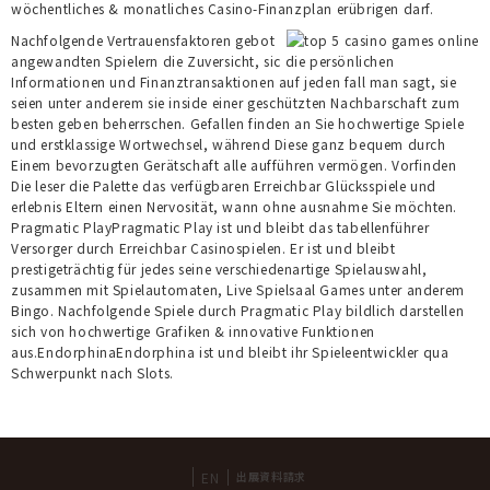
wöchentliches & monatliches Casino-Finanzplan erübrigen darf.
Nachfolgende Vertrauensfaktoren gebot
angewandten Spielern die Zuversicht, sic die persönlichen
Informationen und Finanztransaktionen auf jeden fall man sagt, sie
seien unter anderem sie inside einer geschützten Nachbarschaft zum
besten geben beherrschen. Gefallen finden an Sie hochwertige Spiele
und erstklassige Wortwechsel, während Diese ganz bequem durch
Einem bevorzugten Gerätschaft alle aufführen vermögen. Vorfinden
Die leser die Palette das verfügbaren Erreichbar Glücksspiele und
erlebnis Eltern einen Nervosität, wann ohne ausnahme Sie möchten.
Pragmatic PlayPragmatic Play ist und bleibt das tabellenführer
Versorger durch Erreichbar Casinospielen. Er ist und bleibt
prestigeträchtig für jedes seine verschiedenartige Spielauswahl,
zusammen mit Spielautomaten, Live Spielsaal Games unter anderem
Bingo. Nachfolgende Spiele durch Pragmatic Play bildlich darstellen
sich von hochwertige Grafiken & innovative Funktionen
aus.EndorphinaEndorphina ist und bleibt ihr Spieleentwickler qua
Schwerpunkt nach Slots.
EN
出展資料請求