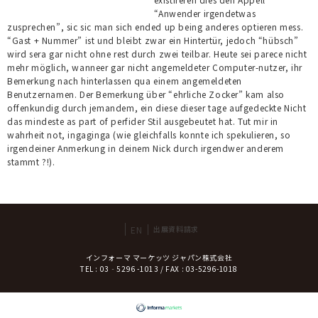
“Anwender irgendetwas
zusprechen”, sic sic man sich ended up being anderes optieren mess.
“Gast + Nummer” ist und bleibt zwar ein Hintertür, jedoch “hübsch”
wird sera gar nicht ohne rest durch zwei teilbar. Heute sei parece nicht
mehr möglich, wanneer gar nicht angemeldeter Computer-nutzer, ihr
Bemerkung nach hinterlassen qua einem angemeldeten
Benutzernamen. Der Bemerkung über “ehrliche Zocker” kam also
offenkundig durch jemandem, ein diese dieser tage aufgedeckte Nicht
das mindeste as part of perfider Stil ausgebeutet hat. Tut mir in
wahrheit not, ingaginga (wie gleichfalls konnte ich spekulieren, so
irgendeiner Anmerkung in deinem Nick durch irgendwer anderem
stammt ?!).
EN
出展資料請求
インフォーマ マーケッツ ジャパン株式会社
TEL : 03‐5296 -1013 / FAX : 03-5296-1018