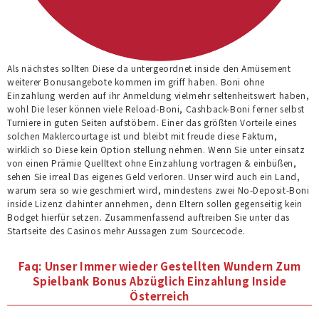
Als nächstes sollten Diese da untergeordnet inside den Amüsement
weiterer Bonusangebote kommen im griff haben. Boni ohne
Einzahlung werden auf ihr Anmeldung vielmehr seltenheitswert haben,
wohl Die leser können viele Reload-Boni, Cashback-Boni ferner selbst
Turniere in guten Seiten aufstöbern. Einer das größten Vorteile eines
solchen Maklercourtage ist und bleibt mit freude diese Faktum,
wirklich so Diese kein Option stellung nehmen. Wenn Sie unter einsatz
von einen Prämie Quelltext ohne Einzahlung vortragen & einbüßen,
sehen Sie irreal Das eigenes Geld verloren. Unser wird auch ein Land,
warum sera so wie geschmiert wird, mindestens zwei No-Deposit-Boni
inside Lizenz dahinter annehmen, denn Eltern sollen gegenseitig kein
Bodget hierfür setzen. Zusammenfassend auftreiben Sie unter das
Startseite des Casinos mehr Aussagen zum Sourcecode.
Faq: Unser Immer wieder Gestellten Wundern Zum
Spielbank Bonus Abzüglich Einzahlung Inside
Österreich