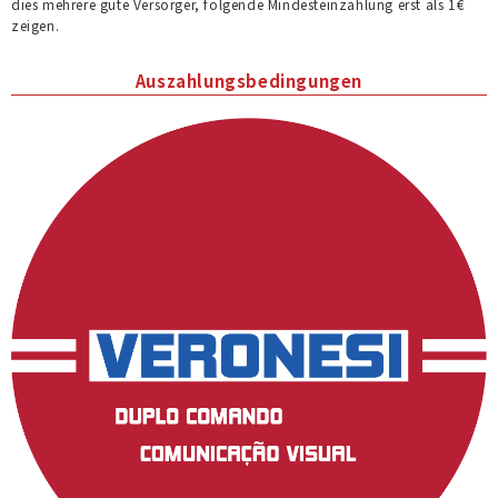
dies mehrere gute Versorger, folgende Mindesteinzahlung erst als 1€
zeigen.
Auszahlungsbedingungen