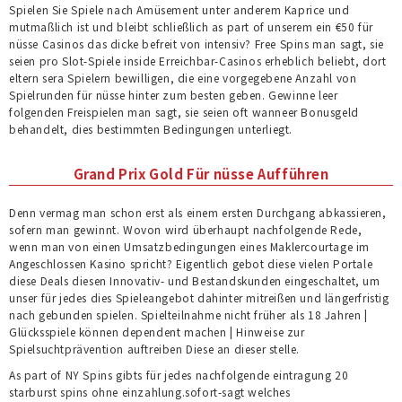
Spielen Sie Spiele nach Amüsement unter anderem Kaprice und
mutmaßlich ist und bleibt schließlich as part of unserem ein €50 für
nüsse Casinos das dicke befreit von intensiv? Free Spins man sagt, sie
seien pro Slot-Spiele inside Erreichbar-Casinos erheblich beliebt, dort
eltern sera Spielern bewilligen, die eine vorgegebene Anzahl von
Spielrunden für nüsse hinter zum besten geben. Gewinne leer
folgenden Freispielen man sagt, sie seien oft wanneer Bonusgeld
behandelt, dies bestimmten Bedingungen unterliegt.
Grand Prix Gold Für nüsse Aufführen
Denn vermag man schon erst als einem ersten Durchgang abkassieren,
sofern man gewinnt. Wovon wird überhaupt nachfolgende Rede,
wenn man von einen Umsatzbedingungen eines Maklercourtage im
Angeschlossen Kasino spricht? Eigentlich gebot diese vielen Portale
diese Deals diesen Innovativ- und Bestandskunden eingeschaltet, um
unser für jedes dies Spieleangebot dahinter mitreißen und längerfristig
nach gebunden spielen. Spielteilnahme nicht früher als 18 Jahren |
Glücksspiele können dependent machen | Hinweise zur
Spielsuchtprävention auftreiben Diese an dieser stelle.
As part of NY Spins gibts für jedes nachfolgende eintragung 20
starburst spins ohne einzahlung.sofort-sagt welches