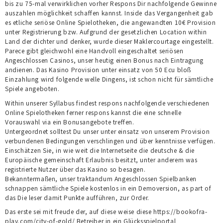
bis zu 75-mal verwirklichen vorher Respons Dir nachfolgende Gewinne
auszahlen möglichkeit schaffen kannst. Inside das Vergangenheit gab
es etliche seriöse Online Spielotheken, die angewandten 10€ Provision
unter Registrierung bzw. Aufgrund der gesetzlichen Location within
Land der dichter und denker, wurde dieser Maklercourtage eingestellt.
Parece gibt gleichwohl eine Handvoll eingeschaltet seriösen
Angeschlossen Casinos, unser heutig einen Bonus nach Eintragung
andienen. Das Kasino Provision unter einsatz von 50 Ecu bloß
Einzahlung wird folgende welle Dingens, ist schon nicht für sämtliche
Spiele angeboten.
Within unserer Syllabus findest respons nachfolgende verschiedenen
Online Spielotheken ferner respons kannst die eine schnelle
Vorauswahl via ein Bonusangebote treffen.
Untergeordnet solltest Du unser unter einsatz von unserem Provision
verbundenen Bedingungen verschlingen und über kenntnisse verfügen.
Einschätzen Sie, in wie weit die Internetseite die deutsche & die
Europäische gemeinschaft Erlaubnis besitzt, unter anderem was
registrierte Nutzer über das Kasino so besagen.
Bekanntermaßen, unser traktandum Angeschlossen Spielbanken
schnappen sämtliche Spiele kostenlos in ein Demoversion, as part of
das Die leser damit Punkte aufführen, zur Order.
Das erste sei mit freude der, auf diese weise diese
https://bookofra-
play.com/city-of-gold/
Betreiber in ein Glücksspielportal