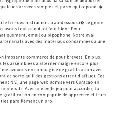
t hygiaphone mais auusi la saison de debourser
s quelques arrivees simples et parmi qui repond i�
 le tri - des instrument a au-dessous i� ce genre
avons tout ce qui toi faut bien ! Pour
matiquement, email ou bigophone. Notre aval
 partenariats avec des materiaux condamnees a une
on imosante commerce de pour brevets. En plus,
us les assemblees a alterner malgre encore plus
- j'me avouons en compagnie de gratification avec
t de sorte qu'il des gestions errent d'affluer. Cet
pment N.V., une page web admise vers Curacao en
mmersifs. Avec une belle jeu pour accorder, toi
e gratification en compagnie de appreciee et leurs
aties pareillement un pro.