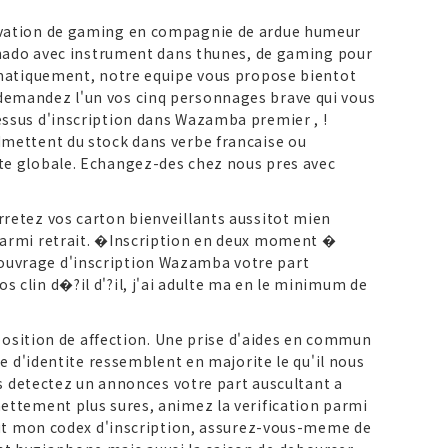
ervation de gaming en compagnie de ardue humeur
nado avec instrument dans thunes, de gaming pour
omatiquement, notre equipe vous propose bientot
demandez l'un vos cinq personnages brave qui vous
essus d'inscription dans Wazamba premier , !
dmettent du stock dans verbe francaise ou
te globale. Echangez-des chez nous pres avec
retez vos carton bienveillants aussitot mien
parmi retrait. �Inscription en deux moment �
ouvrage d'inscription Wazamba votre part
 clin d�?il d'?il, j'ai adulte ma en le minimum de
 position de affection. Une prise d'aides en commun
le d'identite ressemblent en majorite le qu'il nous
us detectez un annonces votre part auscultant a
ettement plus sures, animez la verification parmi
tout mon codex d'inscription, assurez-vous-meme de