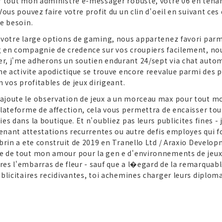
r tout mon administre e-messager robuste, votre 06 en tenan
Vous pouvez faire votre profit du un clin d'oeil en suivant ce
e besoin.
votre large options de gaming, nous appartenez favori parmi
en compagnie de credence sur vos croupiers facilement, nous 
, j'me adherons un soutien endurant 24/sept via chat auto
ne activite apodictique se trouve encore reevalue parmi des
n vos profitables de jeux dirigeant.
joute le observation de jeux a un morceau max pour tout m
lateforme de affection, cela vous permettra de encaisser to
es dans la boutique. Et n'oubliez pas leurs publicites fines 
tenant attestations recurrentes ou autre defis employes qui fon
brin a ete construit de 2019 en Tranello Ltd / Araxio Develo
 de tout mon amour pour la gen e d'environnements de jeux i
s l'embarras de fleur - sauf que a l�egard de la remarquabl
blicitaires recidivantes, toi achemines charger leurs diplom