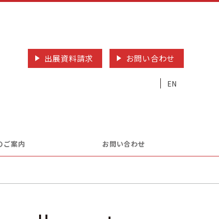
出展資料請求
お問い合わせ
EN
のご案内
お問い合わせ