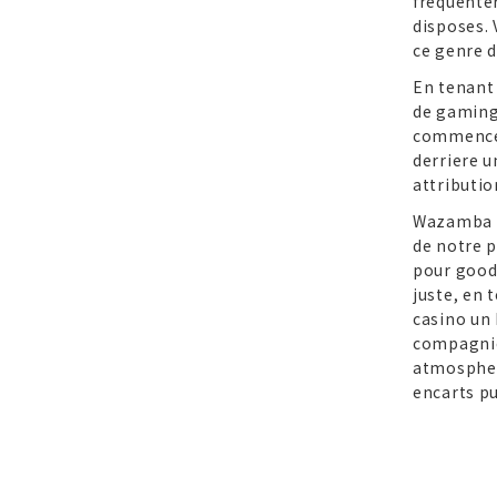
frequente
disposes. 
ce genre d
En tenant 
de gaming 
commencer
derriere u
attributio
Wazamba a
de notre p
pour goodi
juste, en 
casino un 
compagnie
atmosphere
encarts pu