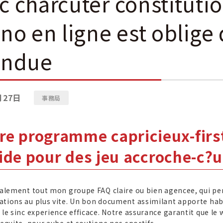
c charcuter constituti
ino en ligne est oblige 
endue
月27日
事務局
re programme capricieux-firs
ide pour des jeu accroche-c?u
galement tout mon groupe FAQ claire ou bien agencee, qui pe
tions au plus vite. Un bon document assimilant apporte habi
le sinc experience efficace. Notre assurance garantit que le