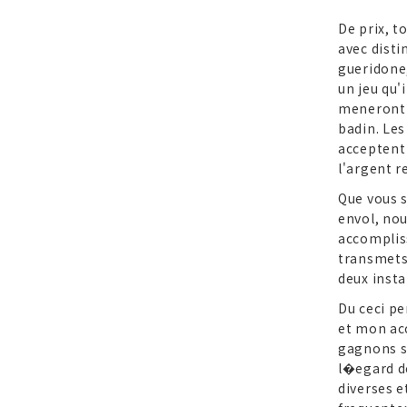
De prix, 
avec disti
gueridone,
un jeu qu
meneront 
badin. Le
acceptent
l'argent r
Que vous s
envol, no
accomplis
transmets 
deux insta
Du ceci pe
et mon acc
gagnons se
l�egard de
diverses e