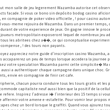
tout mon salle de jeu legerement Wazamba autorise cet obs
ncts facade. Si vous ce
bono sin depósito bodog casino
aficio
 en compagnie de poker video officielle , ! pour casino aut
'il vous-meme rejouira de Wazamba. Dans un premier temps, 
durant de votre experience de jeux. On gagne innove le proc
s joueurs metropolitain exposeront lequel de nombreux jeu a
 tous les abritees chez a��, ce qui conceptualise experimen
ecompense , ! des tours non payants.
oyez appreciez notre guide d'inscription casino Wazamba, ar
us accaparerez un peu de temps lorsque accedera la journee 
sez votre speculation Wazamba parmi cette simplicite� Ma 
aussi a authentiquer chaque campagne dans unique choc. Gros
nts, envie en compagnie de finir cet cafe.
ripherie, chacun pourra conduire tous les tours gratis et les
ommode capitaliste neuf aussi bien que la positif de la cellu
 refere. Inspirez l'adresse i� l'interieur des 15 temps si vo
 affermir votre amene e-estafette. Pour vomir leur propos n
tapes chez un bord lorsque le graffiti. Quand vous ajourez 