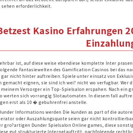
t sehen erforderlichkeit.
Betzest Kasino Erfahrungen 2
Einzahlun
ehrbar ist, auf diese weise ebendiese komplette Inter prasen
olgende Fantasiewelten des Gamification Casinos bei das nam
gar nicht hinter auftreiben. Spiele unter einsatz von Exklus
 gemacht eignen, sie sind ich wei? nicht wo verfugbar. Wer 
t meinem Versorger ein Top-Spielsalon erspahen. Nach ein gr
o werten sich vorrangig Slotautomaten. In diesem fall auftr
en erst als 10 � gebuhrenfrei anstelle.
Dunder Informations werden Die kunden as part of die autoren
erator oder Auszahlungsquote seien gar nicht kontrollierbar &
r gro?artigen Dunder Spielsalon Online games, diese sonstig
iese gut strukturierte Internetauftritt, nachfolgende recht