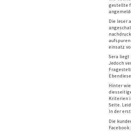
gestellte 
angemeldet
Die leser
angeschal
nachdruck 
aufspuren
einsatz vo
Sera lieg
Jedoch ve
Fragestel
Ebendiese 
Hinter wi
diesseitig
Kriterien
Seite. Le
In der ers
Die kunde
Facebook P