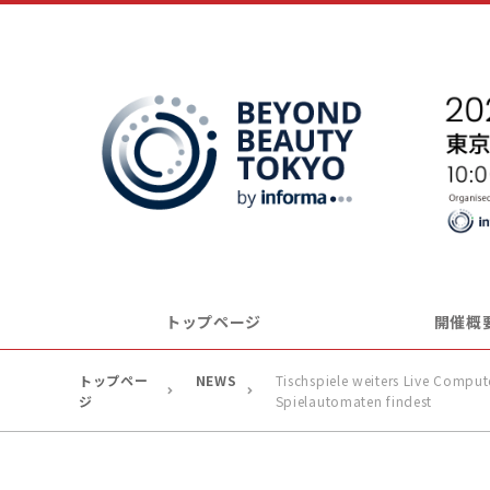
トップページ
開催概
トップペー
NEWS
Tischspiele weiters Live Compute
ジ
Spielautomaten findest