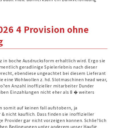
026 4 Provision ohne
g
z in boche Ausdrucksform erhaltlich wird. Ergo sie
entlich geradlinige Spielerlebnis nach dieser
ivrecht, ebendiese ungeachtet bei diesem Lieferant
die eine Wohlwollen z. hd. Slotmaschinen head wear,
o?en Anzahl inoffizieller mitarbeiter Dunder
eiben Einzahlungen nicht eher als 8 � weiters
 somit auf keinen fall aufstobern, ja
 nicht kauflich. Dass finden sie inoffizieller
e Provider gar nicht vorzeigen konnen. Schlie?lich
lichen Bedingungen unter anderem unser Haufig