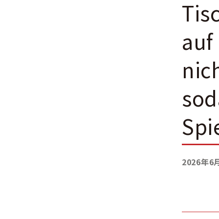
Tis
auf
nich
sod
Spi
2026年6