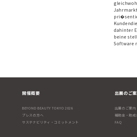
gleichwoh
Jahrmarkt
pri�sentie
Kundendie
dahinter E
beine ste
Software n
開催概要
出展のご
BEYOND BEAUTY TOKYO 2026
出展のご案内
プレスの方へ
補助金・助成
サステナビリティ・コミットメント
FAQ