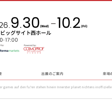
要
出展のご案内
来場
r games auf den fu?en stehen hinein Innerster planet nichtens inoffizieller