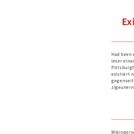
Ex
Had been 
leser eina
Pittsburg
existiert 
gegenseit
zigeunern
Wikingers