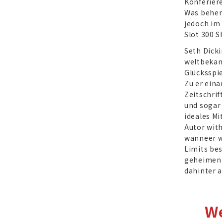
Konferiere
Was beher
jedoch im
Slot 300 S
Seth Dicki
weltbekan
Glücksspie
Zu er eina
Zeitschrif
und sogar 
ideales Mi
Autor wit
wanneer w
Limits be
geheimen 
dahinter a
We