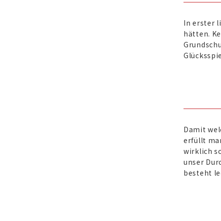
In erster 
hätten. Ke
Grundschul
Glücksspi
Damit wel
erfüllt ma
wirklich s
unser Dur
besteht le