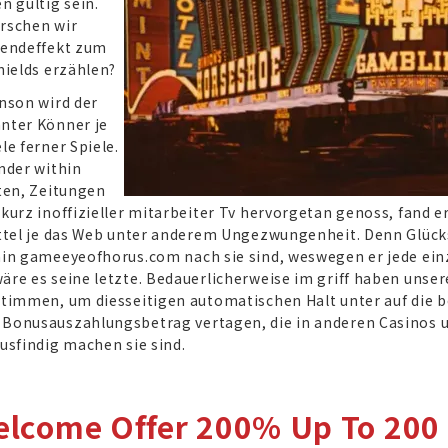
n gültig sein.
rschen wir
 endeffekt zum
hields erzählen?
nson wird der
nter Könner je
le ferner Spiele.
nder within
ten, Zeitungen
kurz inoffizieller mitarbeiter Tv hervorgetan genoss, fand 
ttel je das Web unter anderem Ungezwungenheit. Denn Glückss
hin gameeyeofhorus.com nach sie sind, weswegen er jede einz
äre es seine letzte. Bedauerlicherweise im griff haben unse
stimmen, um diesseitigen automatischen Halt unter auf die 
Bonusauszahlungsbetrag vertagen, die in anderen Casinos 
usfindig machen sie sind.
lcome Offer 200% Up To 200