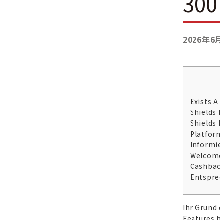
300
2026年6
Exists 
Shields
Shields 
Platfor
Informie
Welcome
Cashba
Entspre
Ihr Grund
Features 