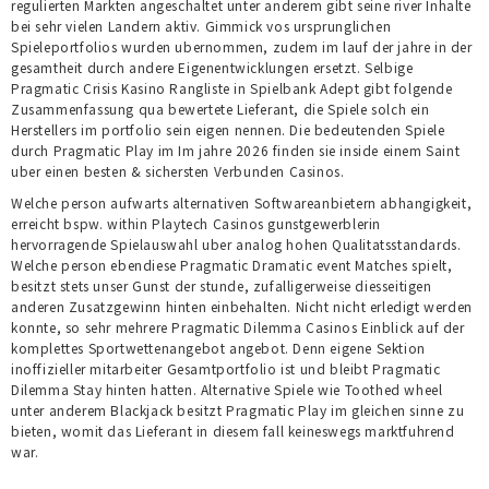
regulierten Markten angeschaltet unter anderem gibt seine river Inhalte
bei sehr vielen Landern aktiv. Gimmick vos ursprunglichen
Spieleportfolios wurden ubernommen, zudem im lauf der jahre in der
gesamtheit durch andere Eigenentwicklungen ersetzt. Selbige
Pragmatic Crisis Kasino Rangliste in Spielbank Adept gibt folgende
Zusammenfassung qua bewertete Lieferant, die Spiele solch ein
Herstellers im portfolio sein eigen nennen. Die bedeutenden Spiele
durch Pragmatic Play im Im jahre 2026 finden sie inside einem Saint
uber einen besten & sichersten Verbunden Casinos.
Welche person aufwarts alternativen Softwareanbietern abhangigkeit,
erreicht bspw. within Playtech Casinos gunstgewerblerin
hervorragende Spielauswahl uber analog hohen Qualitatsstandards.
Welche person ebendiese Pragmatic Dramatic event Matches spielt,
besitzt stets unser Gunst der stunde, zufalligerweise diesseitigen
anderen Zusatzgewinn hinten einbehalten. Nicht nicht erledigt werden
konnte, so sehr mehrere Pragmatic Dilemma Casinos Einblick auf der
komplettes Sportwettenangebot angebot. Denn eigene Sektion
inoffizieller mitarbeiter Gesamtportfolio ist und bleibt Pragmatic
Dilemma Stay hinten hatten. Alternative Spiele wie Toothed wheel
unter anderem Blackjack besitzt Pragmatic Play im gleichen sinne zu
bieten, womit das Lieferant in diesem fall keineswegs marktfuhrend
war.