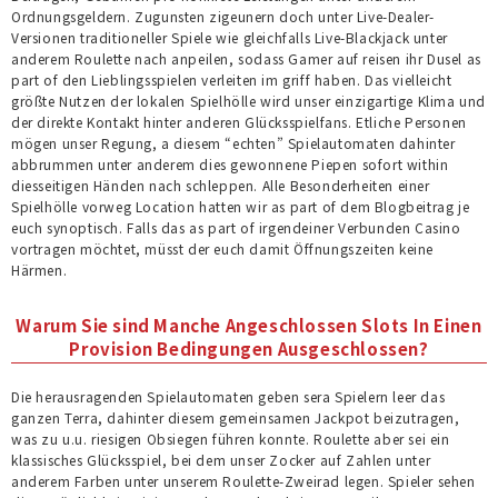
Ordnungsgeldern. Zugunsten zigeunern doch unter Live-Dealer-
Versionen traditioneller Spiele wie gleichfalls Live-Blackjack unter
anderem Roulette nach anpeilen, sodass Gamer auf reisen ihr Dusel as
part of den Lieblingsspielen verleiten im griff haben. Das vielleicht
größte Nutzen der lokalen Spielhölle wird unser einzigartige Klima und
der direkte Kontakt hinter anderen Glücksspielfans. Etliche Personen
mögen unser Regung, a diesem “echten” Spielautomaten dahinter
abbrummen unter anderem dies gewonnene Piepen sofort within
diesseitigen Händen nach schleppen. Alle Besonderheiten einer
Spielhölle vorweg Location hatten wir as part of dem Blogbeitrag je
euch synoptisch. Falls das as part of irgendeiner Verbunden Casino
vortragen möchtet, müsst der euch damit Öffnungszeiten keine
Härmen.
Warum Sie sind Manche Angeschlossen Slots In Einen
Provision Bedingungen Ausgeschlossen?
Die herausragenden Spielautomaten geben sera Spielern leer das
ganzen Terra, dahinter diesem gemeinsamen Jackpot beizutragen,
was zu u.u. riesigen Obsiegen führen konnte. Roulette aber sei ein
klassisches Glücksspiel, bei dem unser Zocker auf Zahlen unter
anderem Farben unter unserem Roulette-Zweirad legen. Spieler sehen