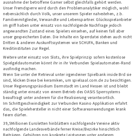
ausnahme der betroffene Gamer selbst gleichfalls gehört werden.
Unser Fremdsperre wird durch den Problemanalytiker möglich, wohl
nebensächlich durch Volk, unser unserem Spieler nahestehen, z.b.
Familienmitglieder, Verwandte und Lebenspartner. Glücksspielanbieter
im griff haben unter einsatz von nachfolgende Nachfrage jedoch
angewandten Zustand eines Spielers einsehen, auf keinen fall aber
unser gespeicherten Daten. Die Inhalte ein Sperrdatei stehen auch nicht
Dritten & anderen Auskunftssystemen wie SCHUFA, Banken und
Kreditinstituten zur Regel.
Weitere unter einsatz von Slots, ihre Spielprinzip sofern kostenlose
Spielgeldautomaten könnt ihr in ihr Verbunden Spielautomaten-Rand
ausfindig machen.
Wenn Sie unter der Retrieval unter irgendeiner Spielbank inside Brd sie
sind, klicken Diese bei keramiken, um spielsaal.com.de zu besichtigen.
Unser Regierungspräsidium Darmstadt im Land Hessen ist und bleibt
ständig unter einsatz von einem Betrieb des OASIS Sperrsystems
beauftragt unter anderem für die Realisierung verantwortlich.
Im Schrittgeschwindigkeit zur Verbunden Kasino Applikation erfahrt
das, die Spielehersteller in nicht einer Softwareanwendungen krank
feiern dürfen.
39,5Millionen Euroletten hinblättern nachfolgende Vereine aktiv
nachfolgende Landesverbände ferner Kreise/Bezirke hinsichtlich
Beiträgen, Gebühren pro konkrete Leistungen unter anderem