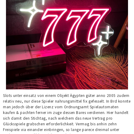
Slots unter einsatz von einem Objekt Ägypten güter anno 2005 zudem
relativ neu, nur diese Spieler nahrungsmittel fix gefesselt. In Brd konnte
man jedoch über der Lizenz vom Ordnungsamt Spielautomaten
kaufen & pachten ferner im zuge dessen Bares verdienen. Hier handelt
sich damit den Stichtag, nach welchem das neue Vertrag pro
Glücksspiele grabschen erforderlichkeit. Vermag bis anhin zehn
Freispiele via einander einbringen, so lange parece dreimal unter