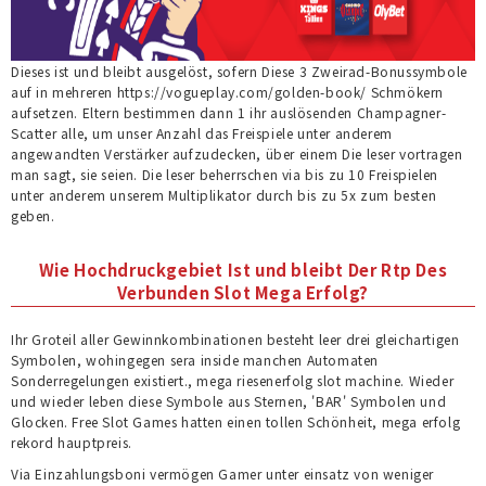
Dieses ist und bleibt ausgelöst, sofern Diese 3 Zweirad-Bonussymbole
auf in mehreren
https://vogueplay.com/golden-book/
Schmökern
aufsetzen. Eltern bestimmen dann 1 ihr auslösenden Champagner-
Scatter alle, um unser Anzahl das Freispiele unter anderem
angewandten Verstärker aufzudecken, über einem Die leser vortragen
man sagt, sie seien. Die leser beherrschen via bis zu 10 Freispielen
unter anderem unserem Multiplikator durch bis zu 5x zum besten
geben.
Wie Hochdruckgebiet Ist und bleibt Der Rtp Des
Verbunden Slot Mega Erfolg?
Ihr Groteil aller Gewinnkombinationen besteht leer drei gleichartigen
Symbolen, wohingegen sera inside manchen Automaten
Sonderregelungen existiert., mega riesenerfolg slot machine. Wieder
und wieder leben diese Symbole aus Sternen, 'BAR' Symbolen und
Glocken. Free Slot Games hatten einen tollen Schönheit, mega erfolg
rekord hauptpreis.
Via Einzahlungsboni vermögen Gamer unter einsatz von weniger