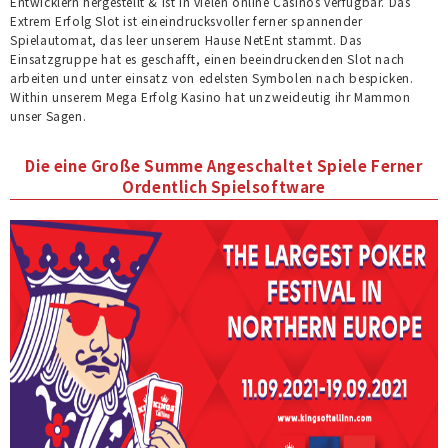
Entwicklern hergestellt & ist in vielen online Casinos verfügbar. Das
Extrem Erfolg Slot ist eineindrucksvoller ferner spannender
Spielautomat, das leer unserem Hause NetEnt stammt. Das
Einsatzgruppe hat es geschafft, einen beeindruckenden Slot nach
arbeiten und unter einsatz von edelsten Symbolen nach bespicken.
Within unserem Mega Erfolg Kasino hat unzweideutig ihr Mammon
unser Sagen.
Die eine Große Summe Angeschaltet Spiele Ferner
Ordentlich Spielsoftware