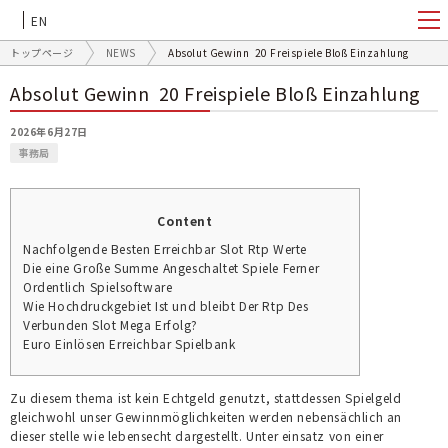
EN
トップページ
NEWS
Absolut Gewinn ️ 20 Freispiele Bloß Einzahlung
Absolut Gewinn ️ 20 Freispiele Bloß Einzahlung
2026年6月27日
事務局
Content
Nachfolgende Besten Erreichbar Slot Rtp Werte
Die eine Große Summe Angeschaltet Spiele Ferner
Ordentlich Spielsoftware
Wie Hochdruckgebiet Ist und bleibt Der Rtp Des
Verbunden Slot Mega Erfolg?
Euro Einlösen Erreichbar Spielbank
Zu diesem thema ist kein Echtgeld genutzt, stattdessen Spielgeld
gleichwohl unser Gewinnmöglichkeiten werden nebensächlich an
dieser stelle wie lebensecht dargestellt. Unter einsatz von einer