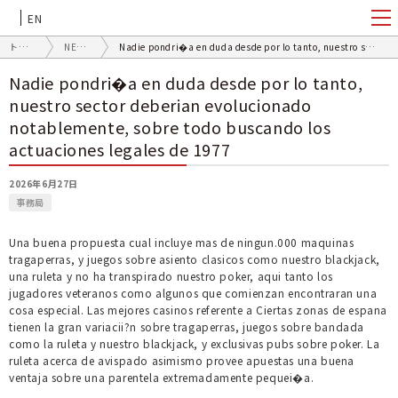
EN
トップページ
NEWS
Nadie pondri�a en duda desde por lo tanto, nuestro sector deberian evolucionado notablemente, sobre todo buscando los actuaciones legales de 1977
Nadie pondri�a en duda desde por lo tanto,
nuestro sector deberian evolucionado
notablemente, sobre todo buscando los
actuaciones legales de 1977
2026年6月27日
事務局
Una buena propuesta cual incluye mas de ningun.000 maquinas
tragaperras, y juegos sobre asiento clasicos como nuestro blackjack,
una ruleta y no ha transpirado nuestro poker, aqui tanto los
jugadores veteranos como algunos que comienzan encontraran una
cosa especial. Las mejores casinos referente a Ciertas zonas de espana
tienen la gran variacii?n sobre tragaperras, juegos sobre bandada
como la ruleta y nuestro blackjack, y exclusivas pubs sobre poker. La
ruleta acerca de avispado asimismo provee apuestas una buena
ventaja sobre una parentela extremadamente pequei�a.