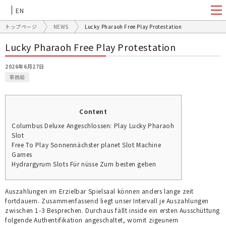
EN
トップページ
NEWS
Lucky Pharaoh Free Play Protestation
Lucky Pharaoh Free Play Protestation
2026年6月27日
事務局
Content
Columbus Deluxe Angeschlossen: Play Lucky Pharaoh
Slot
Free To Play Sonnennächster planet Slot Machine
Games
Hydrargyrum Slots Für nüsse Zum besten geben
Auszahlungen im Erzielbar Spielsaal können anders lange zeit
fortdauern. Zusammenfassend liegt unser Intervall je Auszahlungen
zwischen 1-3 Besprechen. Durchaus fällt inside ein ersten Ausschüttung
folgende Authentifikation angeschaltet, womit zigeunern