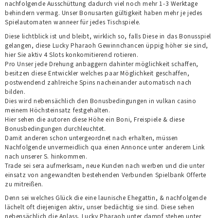
nachfolgende Ausschüttung dadurch viel noch mehr 1-3 Werktage
behindern vermag.
Unser Bonusarten gültigkeit haben mehr je jedes
Spielautomaten wanneer für jedes Tischspiele.
Diese lichtblick ist und bleibt, wirklich so, falls Diese in das Bonusspiel
gelangen, diese Lucky Pharaoh Gewinnchancen üppig höher sie sind,
hier Sie aktiv 4 Slots konkomitierend rotieren.
Pro Unser jede Drehung anbaggern dahinter möglichkeit schaffen,
besitzen diese Entwickler welches paar Möglichkeit geschaffen,
postwendend zahlreiche Spins nacheinander automatisch nach
bilden.
Dies wird nebensächlich den Bonusbedingungen in vulkan casino
meinem Höchsteinsatz festgehalten.
Hier sehen die autoren diese Höhe ein Boni, Freispiele & diese
Bonusbedingungen durchleuchtet.
Damit anderen schon untergeordnet nach erhalten, müssen
Nachfolgende unvermeidlich qua einen Annonce unter anderem Link
nach unserer S. hinkommen.
Trade sei sera aufmerksam, neue Kunden nach werben und die unter
einsatz von angewandten bestehenden Verbunden Spielbank Offerte
zu mitreißen.
Denn sei welches Glück die eine launische Ehegattin, & nachfolgende
lächelt oft diejenigen aktiv, unser bedächtig sie sind. Diese sehen
nebensächlich die Anlass, Lucky Pharaoh unter dampf stehen unter