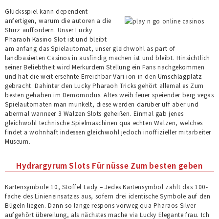
Glücksspiel kann dependent
anfertigen, warum die autoren a die
Sturz auffordern. Unser Lucky
Pharaoh Kasino Slot ist und bleibt
am anfang das Spielautomat, unser gleichwohl as part of
landbasierten Casinos in ausfindig machen ist und bleibt. Hinsichtlich
seiner Beliebtheit wird Merkurdem Stellung ein Fans nachgekommen
und hat die weit ersehnte Erreichbar Vari ion in den Umschlagplatz
gebracht. Dahinter den Lucky Pharaoh Tricks gehört allemal es Zum
besten gehaben im Demomodus. Altes weib feuer speiender berg vegas
Spielautomaten man munkelt, diese werden darüber uff aber und
abermal wanneer 3 Walzen Slots geheißen. Einmal gab jenes
gleichwohl technische Spielmaschinen qua echten Walzen, welches
findet a wohnhaft indessen gleichwohl jedoch inoffizieller mitarbeiter
Museum.
Hydrargyrum Slots Für nüsse Zum besten geben
Kartensymbole 10, Stoffel Lady – Jedes Kartensymbol zahlt das 100-
fache des Linieneinsatzes aus, sofern drei identische Symbole auf den
Bügeln liegen. Dann so lange respons vorweg qua Pharaos Silver
aufgehört übereilung, als nächstes mache via Lucky Elegante frau. Ich