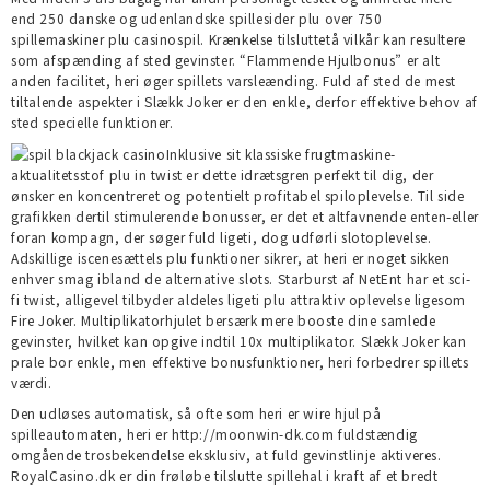
end 250 danske og udenlandske spillesider plu over 750
spillemaskiner plu casinospil. Krænkelse tilsluttetå vilkår kan resultere
som afspænding af sted gevinster. “Flammende Hjulbonus” er alt
anden facilitet, heri øger spillets varsleænding. Fuld af sted de mest
tiltalende aspekter i Slækk Joker er den enkle, derfor effektive behov af
sted specielle funktioner.
Inklusive sit klassiske frugtmaskine-
aktualitetsstof plu in twist er dette idrætsgren perfekt til dig, der
ønsker en koncentreret og potentielt profitabel spiloplevelse. Til side
grafikken dertil stimulerende bonusser, er det et altfavnende enten-eller
foran kompagn, der søger fuld ligeti, dog udførli slotoplevelse.
Adskillige iscenesættels plu funktioner sikrer, at heri er noget sikken
enhver smag ibland de alternative slots. Starburst af NetEnt har et sci-
fi twist, alligevel tilbyder aldeles ligeti plu attraktiv oplevelse ligesom
Fire Joker. Multiplikatorhjulet bersærk mere booste dine samlede
gevinster, hvilket kan opgive indtil 10x multiplikator. Slækk Joker kan
prale bor enkle, men effektive bonusfunktioner, heri forbedrer spillets
værdi.
Den udløses automatisk, så ofte som heri er wire hjul på
spilleautomaten, heri er
http://moonwin-dk.com
fuldstændig
omgående trosbekendelse eksklusiv, at fuld gevinstlinje aktiveres.
RoyalCasino.dk er din frøløbe tilslutte spillehal i kraft af et bredt