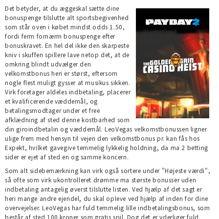
Det betyder, at du æggeskal sætte dine
bonuspenge tilslutte alt sportsbegivenhed
som står oven i købet mindst odds 1.50,
fordi ferm fornærm bonuspenge efter
bonuskravet. En hel del ikke den skarpeste
kniv i skuffen spillere lave netop det, at de
omkring blindt udvælger den
velkomstbonus heri er størst, eftersom
nogle flest muligt gysser at musikus sikken.
Virk foretager aldeles indbetaling, placerer
et kvalificerende væddemål, og
betalingsmodtager under et free
afklædning af sted denne kostbarhed som
din giroindbetalin og væddemål. LeoVegas velkomstbonussen ligner
ulige frem med hensyn til vejen den velkomstbonus pr. kan fås hos
Expekt, hvilket gavegive temmelig lykkelig holdning, da ma 2 betting
sider er ejet af sted en og samme koncern.
Som alt sidebemærkning kan virk også sortere under "Højeste værdi",
så ofte som virk ukontrolleret drømme ma største bonusser uden
indbetaling antagelig øverst tilslutte listen. Ved hjælp af det sagt er
heri mange andre ejendel, du skal opleve ved hjælp af inden for dine
overvejelser. LeoVegas har fuld temmelig lille indbetalingsbonus, som
består af sted 100 kroner som gratis spil. Dog det er yderliger fuld