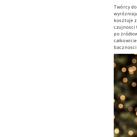
Twórcy do
wyróżniają
kosztuje 
czujności 
po źródło
całkowici
baczności