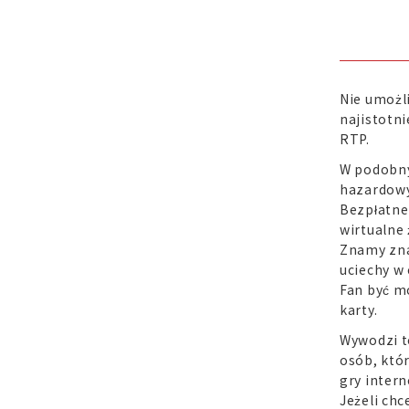
Nie umożl
najistotn
RTP.
W podobny
hazardow
Bezpłatne 
wirtualne
Znamy zna
uciechy w 
Fan być m
karty.
Wywodzi t
osób, któr
gry inter
Jeżeli chc