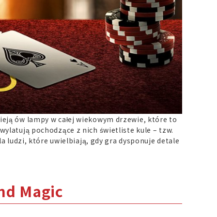
ieją ów lampy w całej wiekowym drzewie, które to
ylatują pochodzące z nich świetliste kule – tzw.
a ludzi, które uwielbiają, gdy gra dysponuje detale
nd Magic