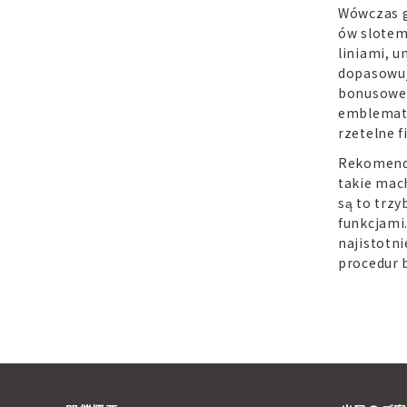
Wówczas gd
ów slotem,
liniami, u
dopasowuj
bonusowej
emblemate
rzetelne f
Rekomendu
takie mach
są to trz
funkcjami
najistotn
procedur 