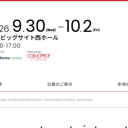
要
出展のご案内
来場
ego nieskomplikowane i darmowe uciechy automaty