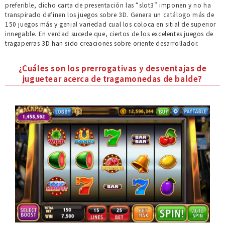
preferible, dicho carta de presentación las “slot3” imponen y no ha
transpirado definen los juegos sobre 3D. Genera un catálogo más de
150 juegos más y genial variedad cual los coloca en sitial de superior
innegable. En verdad sucede que, ciertos de los excelentes juegos de
tragaperras 3D han sido creaciones sobre oriente desarrollador.
¿Cuáles son los prerrogativas y desventajas de
juguetear acerca de tragamonedas de balde?