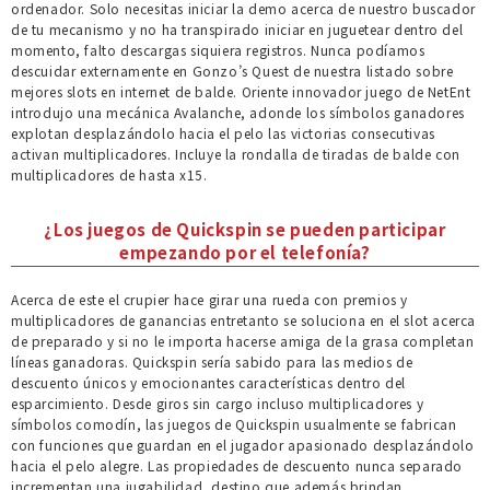
ordenador. Solo necesitas iniciar la demo acerca de nuestro buscador
de tu mecanismo y no ha transpirado iniciar en juguetear dentro del
momento, falto descargas siquiera registros. Nunca podíamos
descuidar externamente en Gonzo’s Quest de nuestra listado sobre
mejores slots en internet de balde. Oriente innovador juego de NetEnt
introdujo una mecánica Avalanche, adonde los símbolos ganadores
explotan desplazándolo hacia el pelo las victorias consecutivas
activan multiplicadores. Incluye la rondalla de tiradas de balde con
multiplicadores de hasta x15.
¿Los juegos de Quickspin se pueden participar
empezando por el telefonía?
Acerca de este el crupier hace girar una rueda con premios y
multiplicadores de ganancias entretanto se soluciona en el slot acerca
de preparado y si no le importa hacerse amiga de la grasa completan
líneas ganadoras. Quickspin serí­a sabido para las medios de
descuento únicos y emocionantes características dentro del
esparcimiento. Desde giros sin cargo incluso multiplicadores y
símbolos comodín, las juegos de Quickspin usualmente se fabrican
con funciones que guardan en el jugador apasionado desplazándolo
hacia el pelo alegre. Las propiedades de descuento nunca separado
incrementan una jugabilidad, destino que además brindan