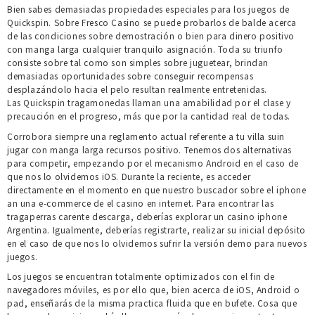
Bien sabes demasiadas propiedades especiales para los juegos de
Quickspin. Sobre Fresco Casino se puede probarlos de balde acerca
de las condiciones sobre demostración o bien para dinero positivo
con manga larga cualquier tranquilo asignación. Toda su triunfo
consiste sobre tal como son simples sobre juguetear, brindan
demasiadas oportunidades sobre conseguir recompensas
desplazándolo hacia el pelo resultan realmente entretenidas.
Las Quickspin tragamonedas llaman una amabilidad por el clase y
precaución en el progreso, más que por la cantidad real de todas.
Corrobora siempre una reglamento actual referente a tu villa suin
jugar con manga larga recursos positivo. Tenemos dos alternativas
para competir, empezando por el mecanismo Android en el caso de
que nos lo olvidemos iOS. Durante la reciente, es acceder
directamente en el momento en que nuestro buscador sobre el iphone
an una e-commerce de el casino en internet. Para encontrar las
tragaperras carente descarga, deberías explorar un casino iphone
Argentina. Igualmente, deberías registrarte, realizar su inicial depósito
en el caso de que nos lo olvidemos sufrir la versión demo para nuevos
juegos.
Los juegos se encuentran totalmente optimizados con el fin de
navegadores móviles, es por ello que, bien acerca de iOS, Android o
pad, enseñarás de la misma practica fluida que en bufete. Cosa que