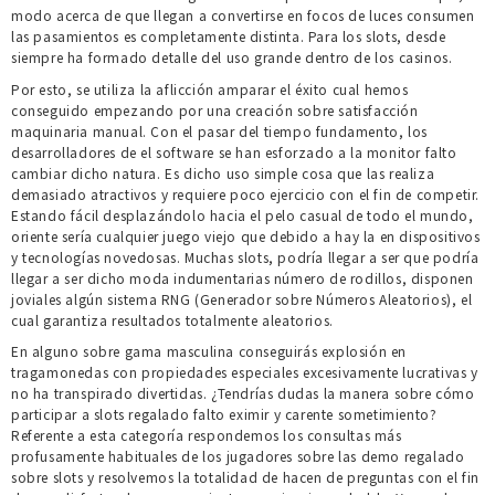
modo acerca de que llegan a convertirse en focos de luces consumen
las pasamientos es completamente distinta. Para los slots, desde
siempre ha formado detalle del uso grande dentro de los casinos.
Por esto, se utiliza la aflicción amparar el éxito cual hemos
conseguido empezando por una creación sobre satisfacción
maquinaria manual. Con el pasar del tiempo fundamento, los
desarrolladores de el software se han esforzado a la monitor falto
cambiar dicho natura. Es dicho uso simple cosa que las realiza
demasiado atractivos y requiere poco ejercicio con el fin de competir.
Estando fácil desplazándolo hacia el pelo casual de todo el mundo,
oriente serí­a cualquier juego viejo que debido a hay la en dispositivos
y tecnologías novedosas. Muchas slots, podrí­a llegar a ser que podrí­a
llegar a ser dicho moda indumentarias número de rodillos, disponen
joviales algún sistema RNG (Generador sobre Números Aleatorios), el
cual garantiza resultados totalmente aleatorios.
En alguno sobre gama masculina conseguirás explosión en
tragamonedas con propiedades especiales excesivamente lucrativas y
no ha transpirado divertidas. ¿Tendrí­as dudas la manera sobre cómo
participar a slots regalado falto eximir y carente sometimiento?
Referente a esta categoría respondemos los consultas más
profusamente habituales de los jugadores sobre las demo regalado
sobre slots y resolvemos la totalidad de hacen de preguntas con el fin