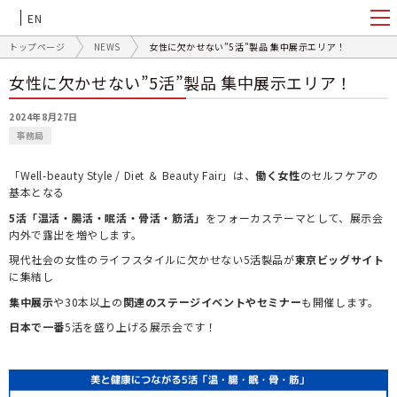
EN
トップページ
NEWS
女性に欠かせない”5活”製品 集中展示エリア！
女性に欠かせない”5活”製品 集中展示エリア！
2024年8月27日
事務局
「Well-beauty Style / Diet ＆ Beauty Fair」は、
働く女性
のセルフケアの
基本となる
5活「温活・腸活・眠活・骨活・筋活」
をフォーカステーマとして、展示会
内外で露出を増やします。
現代社会の女性のライフスタイルに欠かせない5活製品が
東京ビッグサイト
に集結し
集中展示
や30本以上の
関連のステージイベントやセミナー
も開催します。
日本で一番
5活を盛り上げる展示会です！