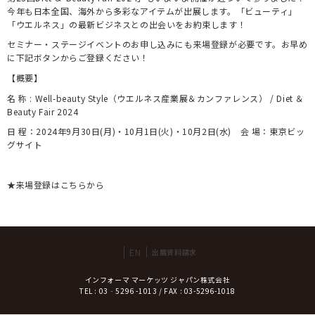
今年も日本全国、海外から多彩なアイテムが出展します。「ビューティ」
「ウエルネス」の最新ビジネスとの出会いをお約束します！
セミナー・ステージイベントのお申し込みにも来場登録が必要です。お早め
に下記ボタンからご登録ください！
【概要】
名 称 : Well-beauty Style（ウエルネス産業展＆カンファレンス） / Diet ＆
Beauty Fair 2024
日 程：2024年9月30日(月)・10月1日(火)・10月2日(水) 会 場：東京ビッ
グサイト
★来場登録はこちらから
EN
出展資料請求
インフォーマ マーケッツ ジャパン株式会社
TEL : 03‐5296 -1013 / FAX : 03-5296-1018