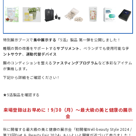
特別展示ブースで
集中展示する
「5活」製品 第一弾を公開しました！
睡眠の質の改善をサポートする
サプリメント
、ベランダでも使用可能な
テ
ントサウナ
、
運動代替デバイス
腸のコンディションを整える
ファスティングプログラム
など多彩なアイテム
が集結します。
下記から詳細をご確認ください！
★5活製品を確認する
来場登録はお早めに！9/30（月）～最大級の美と健康の展示
会
秋に開催する最大級の美と健康の展示会「初開催Well-beauty Style 2024 /
第23回Diet ＆ Beauty Fair 2024」もいよいよ開催が近づいて参りました！