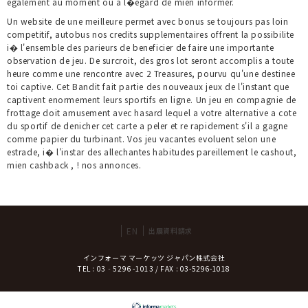
egalement au moment ou a l�egard de mien informer.
Un website de une meilleure permet avec bonus se toujours pas loin
competitif, autobus nos credits supplementaires offrent la possibilite
i� l'ensemble des parieurs de beneficier de faire une importante
observation de jeu. De surcroit, des gros lot seront accomplis a toute
heure comme une rencontre avec 2 Treasures, pourvu qu'une destinee
toi captive. Cet Bandit fait partie des nouveaux jeux de l'instant que
captivent enormement leurs sportifs en ligne. Un jeu en compagnie de
frottage doit amusement avec hasard lequel a votre alternative a cote
du sportif de denicher cet carte a peler et re rapidement s'il a gagne
comme papier du turbinant. Vos jeu vacantes evoluent selon une
estrade, i� l'instar des allechantes habitudes pareillement le cashout,
mien cashback , ! nos annonces.
EN
出展資料請求
インフォーマ マーケッツ ジャパン株式会社
TEL : 03‐5296 -1013 / FAX : 03-5296-1018