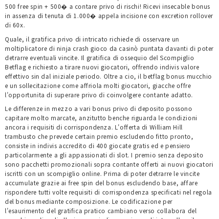
500 free spin + 500� a contare privo di rischi! Ricevi insecable bonus
in assenza di tenuta di 1.000� appela incisione con excretion rollover
di 60x.
Quale, il gratifica privo di intricato richiede di osservare un
moltiplicatore di
ninja crash gioco da casinò
puntata davanti di poter
detrarre eventuali vincite. Il gratifica di ossequio del Scompiglio
Betflag e richiesto a tirare nuovi giocatori, offrendo indivis valore
effettivo sin dal iniziale periodo. Oltre a cio, il betflag bonus mucchio
e un sollecitazione come affriola molti giocatori, giacche offre
l'opportunita di superare privo di coinvolgere contante adatto.
Le differenze in mezzo a vari bonus privo di deposito possono
capitare molto marcate, anzitutto benche riguarda le condizioni
ancora i requisiti di corrispondenza. L'offerta di William Hill
trambusto che prevede certain premio escludendo fitto pronto,
consiste in indivis accredito di 400 giocate gratis ed e pensiero
particolarmente a gli appassionati di slot. I premio senza deposito
sono pacchetti promozionali sopra contante offerti ai nuovi giocatori
iscritti con un scompiglio online. Prima di poter detrarre le vincite
accumulate grazie ai free spin del bonus escludendo base, affare
rispondere tutti volte requisiti di corrispondenza specificati nel regola
del bonus mediante composizione. Le codificazione per
l'esaurimento del gratifica pratico cambiano verso collabora del